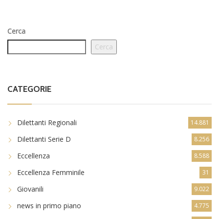
Cerca
Cerca
CATEGORIE
Dilettanti Regionali
14.881
Dilettanti Serie D
8.256
Eccellenza
8.588
Eccellenza Femminile
31
Giovanili
9.022
news in primo piano
4.775