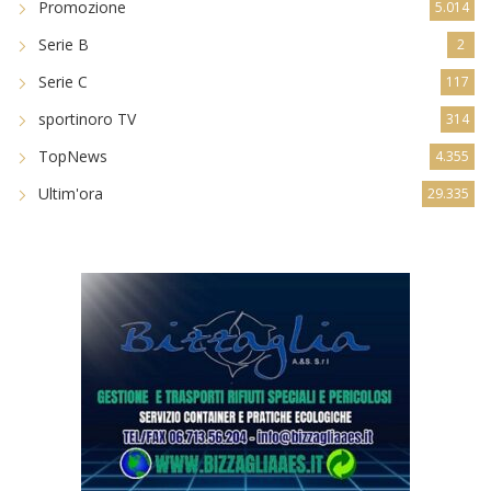
Promozione
5.014
Serie B
2
Serie C
117
sportinoro TV
314
TopNews
4.355
Ultim'ora
29.335