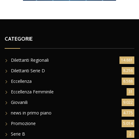
CATEGORIE
Dilettanti Regionali
14.881
Dilettanti Serie D
8.256
Eccellenza
8.588
Eccellenza Femminile
31
Giovanili
9.022
news in primo piano
4.775
Promozione
5.014
Serie B
2