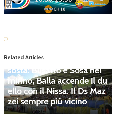
Dilettanti Serie D
Viterbese (Certosa V. Cam
Related Articles
pagnano), mercato senza
sosta: Busatto e Sosa nel
mirino, Balla accende il du
ello con il Nissa. Il Ds Maz
zei sempre più vicino