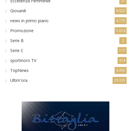
Eccellenza Femminile
31
Giovanili
9.022
news in primo piano
4.775
Promozione
5.014
Serie B
2
Serie C
117
sportinoro TV
314
TopNews
4.355
Ultim'ora
29.335