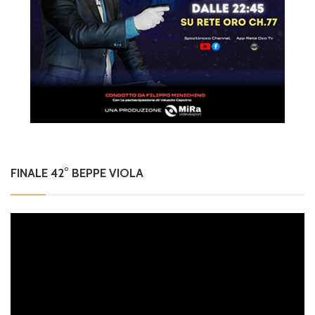
FINALE 42° BEPPE VIOLA
Video
Player