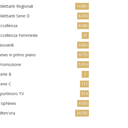
Dilettanti Regionali
14.881
Dilettanti Serie D
8.256
Eccellenza
8.588
Eccellenza Femminile
31
Giovanili
9.022
news in primo piano
4.775
Promozione
5.014
Serie B
2
Serie C
117
sportinoro TV
314
TopNews
4.355
Ultim'ora
29.335