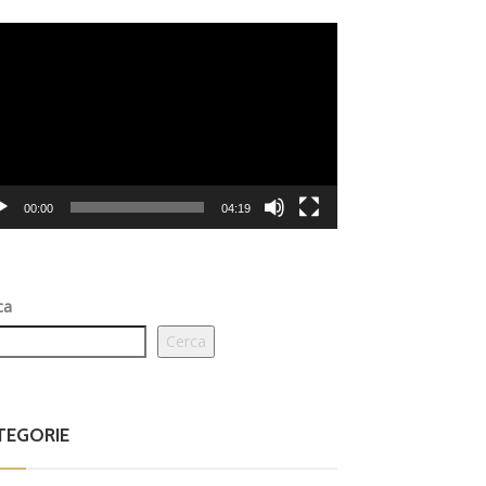
eo
er
00:00
04:19
ca
Cerca
TEGORIE