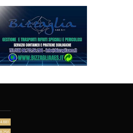
4.881
8.256