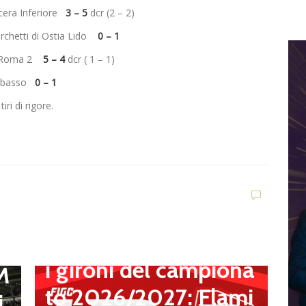
cera Inferiore
3 – 5
dcr (2 – 2)
chetti di Ostia Lido
0 – 1
di Roma 2
5 – 4
dcr ( 1 – 1)
pobasso
0 – 1
iri di rigore.
.
a
t
,
Dilettanti Serie D
Serie D, ufficializzati
l
D
i gironi del campiona
S
 M
to 2026/2027: Flami
a
i