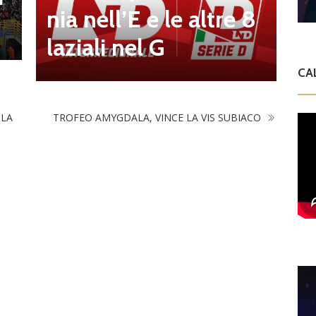
nia nell’E e le altre 8
2
laziali nel G
o
CA
 LA
TROFEO AMYGDALA, VINCE LA VIS SUBIACO