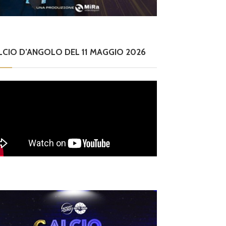
027, ripescate sei s
i, i gir
cietà
l 6
LCIO D’ANGOLO DEL 11 MAGGIO 2026