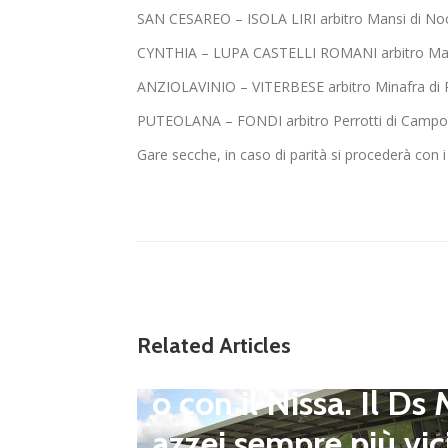
SAN CESAREO – ISOLA LIRI arbitro Mansi di No
CYNTHIA – LUPA CASTELLI ROMANI arbitro Mar
ANZIOLAVINIO – VITERBESE arbitro Minafra 
PUTEOLANA – FONDI arbitro Perrotti di Cam
Gare secche, in caso di parità si procederà con i t
Dilettanti Serie D
Viterbese (Certosa V
Campagnano), merc
to senza sosta: Busa
to e Sosa nel mirino
erie D,
Related Articles
Balla accende il duel
i dei p
o con il Nissa. Il Ds
l prim
azzei sempre più vic