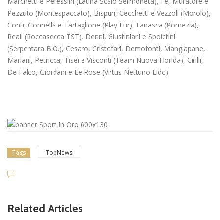
Marchetti e Peressini (Latina Scalo Sermoneta), Fe, Muratore e
Pezzuto (Montespaccato), Bispuri, Cecchetti e Vezzoli (Morolo),
Conti, Gonnella e Tartaglione (Play Eur), Fanasca (Pomezia),
Reali (Roccasecca TST), Denni, Giustiniani e Spoletini
(Serpentara B.O.), Cesaro, Cristofari, Demofonti, Mangiapane,
Mariani, Petricca, Tisei e Visconti (Team Nuova Florida), Cirilli,
De Falco, Giordani e Le Rose (Virtus Nettuno Lido)
Tags
TopNews
Related Articles