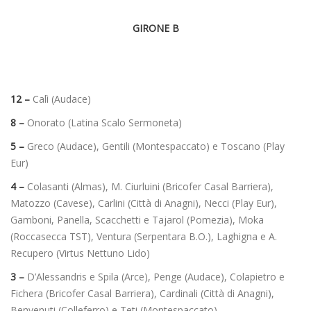
GIRONE B
12 –
Calì (Audace)
8 –
Onorato (Latina Scalo Sermoneta)
5 –
Greco (Audace), Gentili (Montespaccato) e Toscano (Play
Eur)
4 –
Colasanti (Almas), M. Ciurluini (Bricofer Casal Barriera),
Matozzo (Cavese), Carlini (Città di Anagni), Necci (Play Eur),
Gamboni, Panella, Scacchetti e Tajarol (Pomezia), Moka
(Roccasecca TST), Ventura (Serpentara B.O.), Laghigna e A.
Recupero (Virtus Nettuno Lido)
3 –
D’Alessandris e Spila (Arce), Penge (Audace), Colapietro e
Fichera (Bricofer Casal Barriera), Cardinali (Città di Anagni),
Benvenuti (Colleferro) e Teti (Montespaccato)