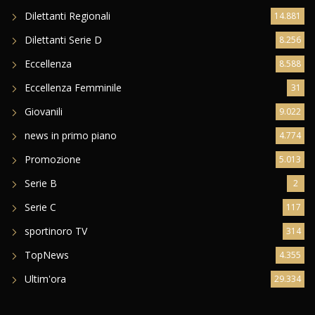
Dilettanti Regionali
14.881
Dilettanti Serie D
8.256
Eccellenza
8.588
Eccellenza Femminile
31
Giovanili
9.022
news in primo piano
4.774
Promozione
5.013
Serie B
2
Serie C
117
sportinoro TV
314
TopNews
4.355
Ultim'ora
29.334