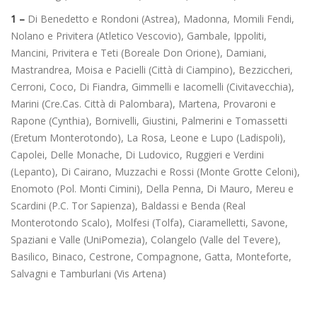
1 –
Di Benedetto e Rondoni (Astrea), Madonna, Momili Fendi,
Nolano e Privitera (Atletico Vescovio), Gambale, Ippoliti,
Mancini, Privitera e Teti (Boreale Don Orione), Damiani,
Mastrandrea, Moisa e Pacielli (Città di Ciampino), Bezziccheri,
Cerroni, Coco, Di Fiandra, Gimmelli e Iacomelli (Civitavecchia),
Marini (Cre.Cas. Città di Palombara), Martena, Provaroni e
Rapone (Cynthia), Bornivelli, Giustini, Palmerini e Tomassetti
(Eretum Monterotondo), La Rosa, Leone e Lupo (Ladispoli),
Capolei, Delle Monache, Di Ludovico, Ruggieri e Verdini
(Lepanto), Di Cairano, Muzzachi e Rossi (Monte Grotte Celoni),
Enomoto (Pol. Monti Cimini), Della Penna, Di Mauro, Mereu e
Scardini (P.C. Tor Sapienza), Baldassi e Benda (Real
Monterotondo Scalo), Molfesi (Tolfa), Ciaramelletti, Savone,
Spaziani e Valle (UniPomezia), Colangelo (Valle del Tevere),
Basilico, Binaco, Cestrone, Compagnone, Gatta, Monteforte,
Salvagni e Tamburlani (Vis Artena)