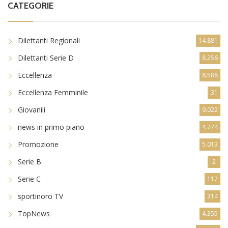
CATEGORIE
Dilettanti Regionali
14.881
Dilettanti Serie D
8.256
Eccellenza
8.588
Eccellenza Femminile
31
Giovanili
9.022
news in primo piano
4.774
Promozione
5.013
Serie B
2
Serie C
117
sportinoro TV
314
TopNews
4.355