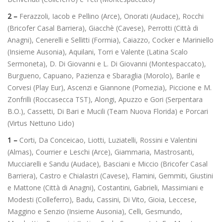
2 –
Ferazzoli, Iacob e Pellino (Arce), Onorati (Audace), Rocchi
(Bricofer Casal Barriera), Giacchè (Cavese), Perrotti (Città di
Anagni), Cenerelli e Sellitti (Formia), Caiazzo, Cocker e Mariniello
(Insieme Ausonia), Aquilani, Torri e Valente (Latina Scalo
Sermoneta), D. Di Giovanni e L. Di Giovanni (Montespaccato),
Burgueno, Capuano, Pazienza e Sbaraglia (Morolo), Barile e
Corvesi (Play Eur), Ascenzi e Giannone (Pomezia), Piccione e M.
Zonfrilli (Roccasecca TST), Alongi, Apuzzo e Gori (Serpentara
B.O.), Cassetti, Di Bari e Mucili (Team Nuova Florida) e Porcari
(Virtus Nettuno Lido)
1 –
Corti, Da Conceicao, Liotti, Luziatelli, Rossini e Valentini
(Almas), Courrier e Leschi (Arce), Giammaria, Mastrosanti,
Mucciarelli e Sandu (Audace), Basciani e Miccio (Bricofer Casal
Barriera), Castro e Chialastri (Cavese), Flamini, Gemmiti, Giustini
e Mattone (Città di Anagni), Costantini, Gabrieli, Massimiani e
Modesti (Colleferro), Badu, Cassini, Di Vito, Gioia, Leccese,
Maggino e Senzio (Insieme Ausonia), Celli, Gesmundo,