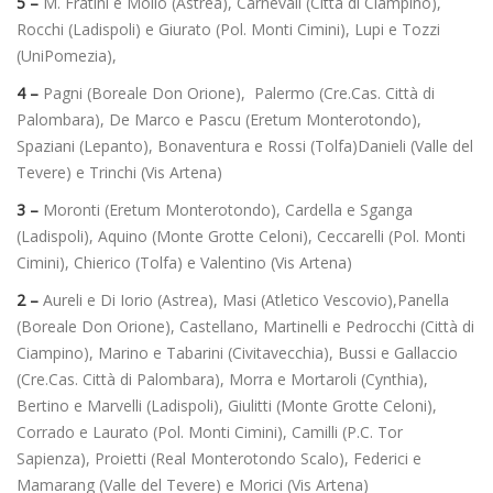
5 –
M. Fratini e Mollo (Astrea), Carnevali (Città di Ciampino),
Rocchi (Ladispoli) e Giurato (Pol. Monti Cimini), Lupi e Tozzi
(UniPomezia),
4 –
Pagni (Boreale Don Orione), Palermo (Cre.Cas. Città di
Palombara), De Marco e Pascu (Eretum Monterotondo),
Spaziani (Lepanto), Bonaventura e Rossi (Tolfa)Danieli (Valle del
Tevere) e Trinchi (Vis Artena)
3 –
Moronti (Eretum Monterotondo), Cardella e Sganga
(Ladispoli), Aquino (Monte Grotte Celoni), Ceccarelli (Pol. Monti
Cimini), Chierico (Tolfa) e Valentino (Vis Artena)
2 –
Aureli e Di Iorio (Astrea), Masi (Atletico Vescovio),Panella
(Boreale Don Orione), Castellano, Martinelli e Pedrocchi (Città di
Ciampino), Marino e Tabarini (Civitavecchia), Bussi e Gallaccio
(Cre.Cas. Città di Palombara), Morra e Mortaroli (Cynthia),
Bertino e Marvelli (Ladispoli), Giulitti (Monte Grotte Celoni),
Corrado e Laurato (Pol. Monti Cimini), Camilli (P.C. Tor
Sapienza), Proietti (Real Monterotondo Scalo), Federici e
Mamarang (Valle del Tevere) e Morici (Vis Artena)