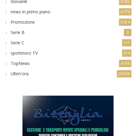
Giovanili
9.022
news in primo piano
4.776
Promozione
5.014
Serie B
2
Serie C
117
sportinoro TV
314
TopNews
4.356
Ultim'ora
29.336