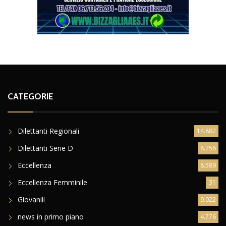
CATEGORIE
Dilettanti Regionali
14.882
Dilettanti Serie D
8.256
Eccellenza
8.589
Eccellenza Femminile
31
Giovanili
9.022
news in primo piano
4.776