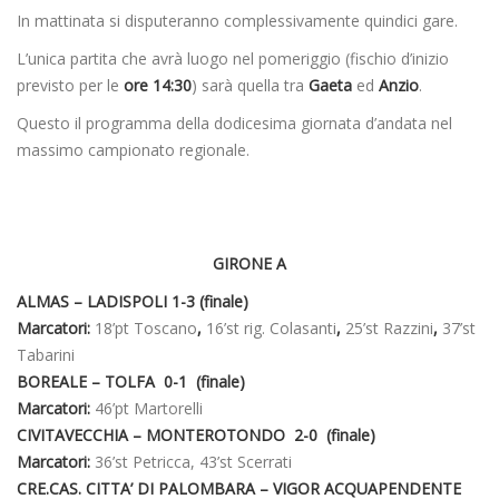
In mattinata si disputeranno complessivamente quindici gare.
L’unica partita che avrà luogo nel pomeriggio (fischio d’inizio
previsto per le
ore 14:30
) sarà quella tra
Gaeta
ed
Anzio
.
Questo il programma della dodicesima giornata d’andata nel
massimo campionato regionale.
GIRONE A
ALMAS – LADISPOLI 1-3 (finale)
Marcatori:
18’pt Toscano
,
16’st rig. Colasanti
,
25’st Razzini
,
37’st
Tabarini
BOREALE – TOLFA 0-1 (finale)
Marcatori:
46’pt Martorelli
CIVITAVECCHIA – MONTEROTONDO 2-0 (finale)
Marcatori:
36’st Petricca, 43’st Scerrati
CRE.CAS. CITTA’ DI PALOMBARA – VIGOR ACQUAPENDENTE