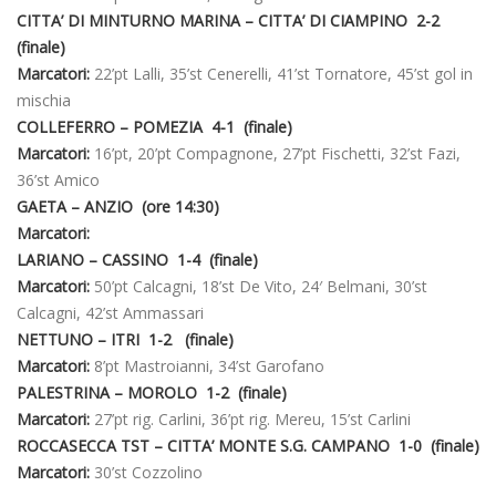
CITTA’ DI MINTURNO MARINA – CITTA’ DI CIAMPINO 2-2
(finale)
Marcatori:
22’pt Lalli, 35’st Cenerelli, 41’st Tornatore, 45’st gol in
mischia
COLLEFERRO – POMEZIA 4-1 (finale)
Marcatori:
16’pt, 20’pt Compagnone, 27’pt Fischetti, 32’st Fazi,
36’st Amico
GAETA – ANZIO (ore 14:30)
Marcatori:
LARIANO – CASSINO 1-4 (finale)
Marcatori:
50’pt Calcagni, 18’st De Vito, 24′ Belmani, 30’st
Calcagni, 42’st Ammassari
NETTUNO – ITRI 1-2 (finale)
Marcatori:
8’pt Mastroianni, 34’st Garofano
PALESTRINA – MOROLO 1-2 (finale)
Marcatori:
27’pt rig. Carlini, 36’pt rig. Mereu, 15’st Carlini
ROCCASECCA TST – CITTA’ MONTE S.G. CAMPANO 1-0 (finale)
Marcatori:
30’st Cozzolino