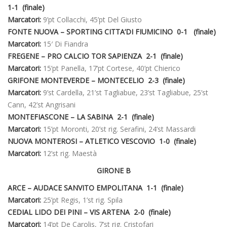
1-1 (finale)
Marcatori:
9’pt Collacchi, 45’pt Del Giusto
FONTE NUOVA – SPORTING CITTA’DI FIUMICINO 0-1 (finale)
Marcatori:
15′ Di Fiandra
FREGENE – PRO CALCIO TOR SAPIENZA 2-1 (finale)
Marcatori:
15’pt Panella, 17’pt Cortese, 40’pt Chierico
GRIFONE MONTEVERDE – MONTECELIO 2-3 (finale)
Marcatori:
9’st Cardella, 21’st Tagliabue, 23’st Tagliabue, 25’st
Cann, 42’st Angrisani
MONTEFIASCONE – LA SABINA 2-1 (finale)
Marcatori:
15’pt Moronti, 20’st rig. Serafini, 24’st Massardi
NUOVA MONTEROSI – ATLETICO VESCOVIO 1-0 (finale)
Marcatori:
12’st rig. Maestà
GIRONE B
ARCE – AUDACE SANVITO EMPOLITANA 1-1 (finale)
Marcatori:
25’pt Regis, 1’st rig. Spila
CEDIAL LIDO DEI PINI – VIS ARTENA 2-0 (finale)
Marcatori:
14’pt De Carolis, 7’st rig. Cristofari