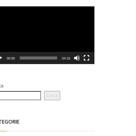
eo
er
00:00
04:19
ca
Cerca
TEGORIE