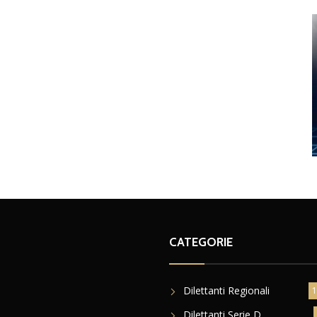
CATEGORIE
Dilettanti Regionali
1
Dilettanti Serie D