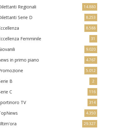
Dilettanti Regionali
14.880
Dilettanti Serie D
8.253
Eccellenza
8.588
Eccellenza Femminile
31
Giovanili
9.020
news in primo piano
4.767
Promozione
5.012
Serie B
2
Serie C
116
sportinoro TV
314
TopNews
4.350
Ultim'ora
29.327