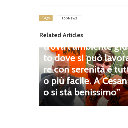
Giovanili
Cesano, il DS del set
Tags
TopNews
ore giovanile Giorgi
Maggese: “Quando s
Related Articles
trova l’ambiente giu
to dove si può lavor
ri entr
re con serenità è tut
el Tori
o più facile. A Cesan
my
o si sta benissimo”