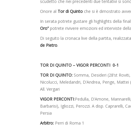
scudetto che nei precedenti due tentativi si sono
Onore al
Tor di Quinto
che si è dimostrato avver
In serata potrete gustare gli highlights della fi
Oro”
potrete rivivere emozioni ed interviste della
Di seguito la cronaca live della partita, realizza
de Pietro
.
TOR DI QUINTO – VIGOR PERCONTI 0-1
TOR DI QUINTO:
Somma, Desideri (28’st Roviti, 3
Nicolucci, Meledandri, D’Andrea, Penge, Mattei (2
All. Vergari
VIGOR PERCONTI
:Pedulla, D’Amone, Mannarelli, P
Barbarisi), Igliozzi, Perozzi. A disp. Caprarelli, 
Persia
Arbitro:
Perri di Roma 1