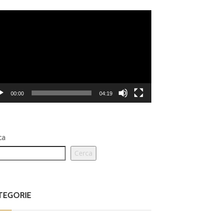
eo
er
00:00
04:19
ca
Cerca
TEGORIE