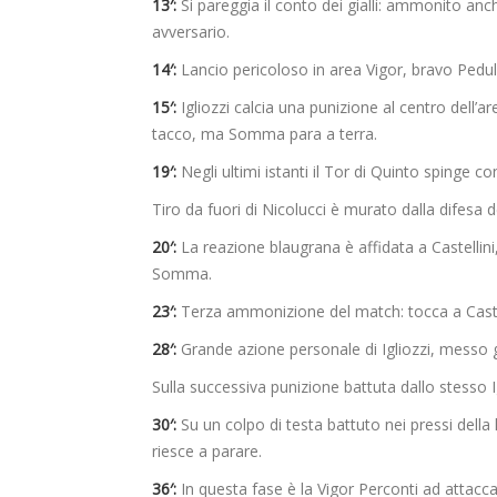
13′:
Si pareggia il conto dei gialli: ammonito anche
avversario.
14′:
Lancio pericoloso in area Vigor, bravo Pedul
15′:
Igliozzi calcia una punizione al centro dell’a
tacco, ma Somma para a terra.
19′:
Negli ultimi istanti il Tor di Quinto spinge 
Tiro da fuori di Nicolucci è murato dalla difesa d
20′:
La reazione blaugrana è affidata a Castellini,
Somma.
23′:
Terza ammonizione del match: tocca a Castelli
28′:
Grande azione personale di Igliozzi, messo 
Sulla successiva punizione battuta dallo stesso
30′:
Su un colpo di testa battuto nei pressi della l
riesce a parare.
36′:
In questa fase è la Vigor Perconti ad attacca