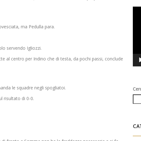
Vid
Play
rovesciata, ma Pedulla para.
lo servendo Igliozzi.
tte al centro per Indino che di testa, da pochi passi, conclude
anda le squadre negli spogliatoi.
Cer
 risultato di 0-0.
CA