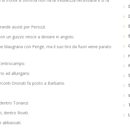
 di fronte a Somma non ha la freddezza necessaria e si fa
grande assist per Perozzi.
on un guizzo riesce a deviare in angolo.
one blaugrana con Penge, ma il suo tiro da fuori viene parato
a centrocampo.
o ad allungarsi.
conti Onorati fa posto a Barbarisi.
 dentro Tonanzi.
, dentro Roviti.
e abbassati.