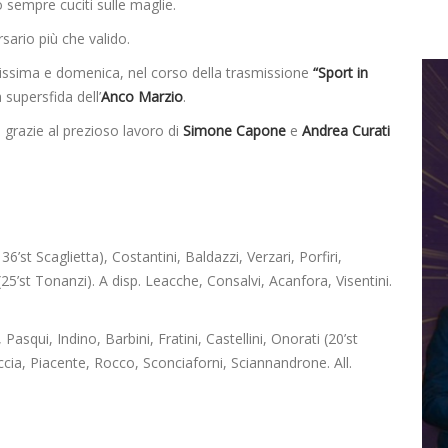
 sempre cuciti sulle maglie.
sario più che valido.
nalissima e domenica, nel corso della trasmissione
“Sport in
 supersfida dell’
Anco Marzio
.
ta grazie al prezioso lavoro di
Simone Capone
e
Andrea Curati
6’st Scaglietta), Costantini, Baldazzi, Verzari, Porfiri,
5’st Tonanzi). A disp. Leacche, Consalvi, Acanfora, Visentini.
asqui, Indino, Barbini, Fratini, Castellini, Onorati (20’st
Caccia, Piacente, Rocco, Sconciaforni, Sciannandrone. All.