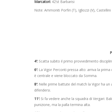
Marcatori:
42’st Barbarisi
Note: Ammoniti Porfiri (T), Igliozzi (V), Castellini 
P
4′:
Scatta subito il primo provvedimento disciplina
6′:
La Vigor Perconti pressa alto: arriva la prima
è centrale e viene bloccato da Somma.
8′:
Nelle prime battute del match la Vigor ha un 
difendersi.
11′:
Si fa vedere anche la squadra di Vergari: Bal
punizione, ma la palla termina alta.