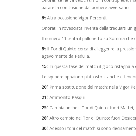
Onorati se ne va velocissimo in contropiede, ma
parare la conclusione dal portiere avversario.
6′:
Altra occasione Vigor Perconti.
Onorati in rovesciata inventa dalla trequarti un 
Il numero 11 tenta il pallonetto su Somma che c
8′:
Il Tor di Quinto cerca di alleggerire la pressi
agevolmente da Pedulla.
15′:
In questa fase del match il gioco ristagna 
Le squadre appaiono piuttosto stanche e tendon
20′:
Prima sostituzione del match: nella Vigor Per
21′:
Ammonito Pasqui.
25′:
Cambia anche il Tor di Quinto: fuori Mattei,
28′:
Altro cambio nel Tor di Quinto: fuori Desideri
30′:
Adesso i toni del match si sono decisament