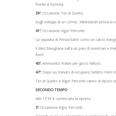
fronte a Somma.
39′:
Occasione Tor di Quinto.
Sugli sviluppi di un corner, Meledandri prova la 
41′:
Occasione Vigor Perconti.
La squadra di Persia batte corto un calcio d’ango
Il dieci blaugrana salta un paio di avversari e me
fuori.
43′:
Ammonito Fratini per gioco falloso.
47′:
Dopo un minuto di recupero l’arbitro Perri m
Tor di Quinto e Vigor Perconti vanno al riposo sul
SECONDO TEMPO
Alle 17:33 è cominciata la ripresa.
3′:
Occasione Vigor Perconti.