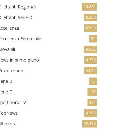
Dilettanti Regionali
14.882
Dilettanti Serie D
8.256
Eccellenza
8.589
Eccellenza Femminile
31
Giovanili
9.022
news in primo piano
4.776
Promozione
5.014
Serie B
2
Serie C
117
sportinoro TV
314
TopNews
4.356
Ultim'ora
29.336