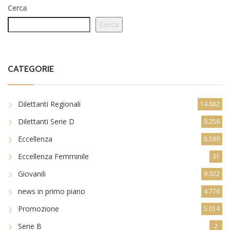
Cerca
Cerca
CATEGORIE
Dilettanti Regionali
14.882
Dilettanti Serie D
8.256
Eccellenza
8.589
Eccellenza Femminile
31
Giovanili
9.022
news in primo piano
4.776
Promozione
5.014
Serie B
2