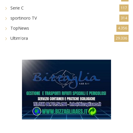
Serie C
117
sportinoro TV
314
TopNews
4.356
Ultim'ora
29.336