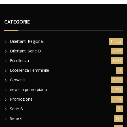
CATEGORIE
Dilettanti Regionali
14.882
Dilettanti Serie D
8.256
Eccellenza
8.589
Eccellenza Femminile
31
Giovanili
9.022
news in primo piano
4.776
Promozione
5.014
Serie B
2
Serie C
117