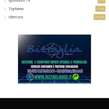
sportinoro TV
314
TopNews
4.356
Ultim'ora
29.336