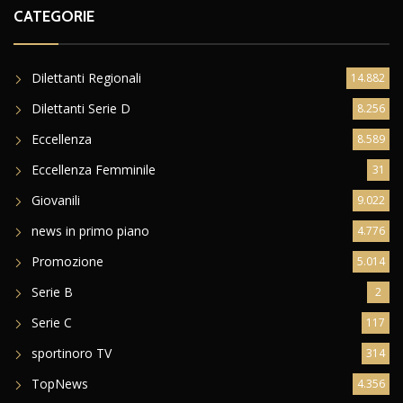
CATEGORIE
Dilettanti Regionali
14.882
Dilettanti Serie D
8.256
Eccellenza
8.589
Eccellenza Femminile
31
Giovanili
9.022
news in primo piano
4.776
Promozione
5.014
Serie B
2
Serie C
117
sportinoro TV
314
TopNews
4.356