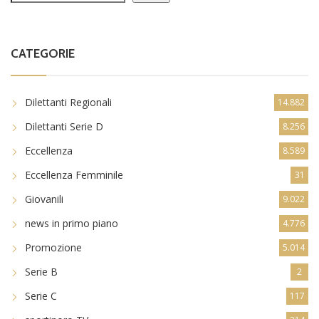
CATEGORIE
Dilettanti Regionali
14.882
Dilettanti Serie D
8.256
Eccellenza
8.589
Eccellenza Femminile
31
Giovanili
9.022
news in primo piano
4.776
Promozione
5.014
Serie B
2
Serie C
117