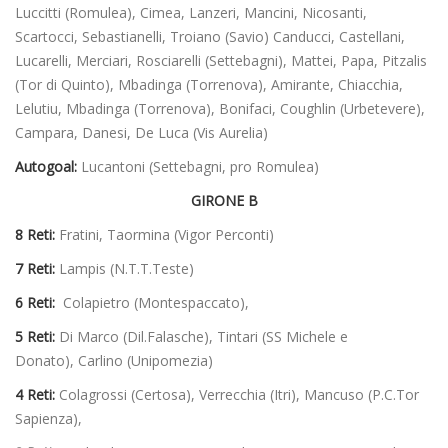
Luccitti (Romulea), Cimea, Lanzeri, Mancini, Nicosanti,
Scartocci, Sebastianelli, Troiano (Savio) Canducci, Castellani,
Lucarelli, Merciari, Rosciarelli (Settebagni), Mattei, Papa, Pitzalis
(Tor di Quinto), Mbadinga (Torrenova), Amirante, Chiacchia,
Lelutiu, Mbadinga (Torrenova), Bonifaci, Coughlin (Urbetevere),
Campara, Danesi, De Luca (Vis Aurelia)
Autogoal:
Lucantoni (Settebagni, pro Romulea)
GIRONE B
8 Reti:
Fratini, Taormina (Vigor Perconti)
7 Reti:
Lampis (N.T.T.Teste)
6 Reti:
Colapietro (Montespaccato),
5 Reti:
Di Marco (Dil.Falasche), Tintari (SS Michele e
Donato), Carlino (Unipomezia)
4 Reti:
Colagrossi (Certosa), Verrecchia (Itri), Mancuso (P.C.Tor
Sapienza),