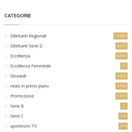
CATEGORIE
Dilettanti Regionali
14.884
Dilettanti Serie D
8.257
Eccellenza
8.591
Eccellenza Femminile
31
Giovanili
9.022
news in primo piano
4.782
Promozione
5.015
Serie B
2
Serie C
118
sportinoro TV
314