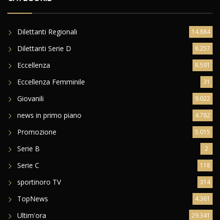
Dilettanti Regionali
14.884
Dilettanti Serie D
8.257
Eccellenza
8.591
Eccellenza Femminile
31
Giovanili
9.022
news in primo piano
4.782
Promozione
5.015
Serie B
2
Serie C
118
sportinoro TV
314
TopNews
4.361
Ultim'ora
29.341