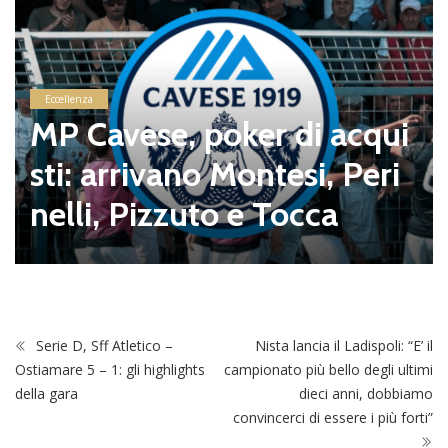
Eccellenza
MP Cavese, poker di acqui
sti: arrivano Montesi, Peri
nelli, Pizzuto e Tocca
Serie D, Sff Atletico –
Nista lancia il Ladispoli: “E’ il
Ostiamare 5 – 1: gli highlights
campionato più bello degli ultimi
della gara
dieci anni, dobbiamo
convincerci di essere i più forti”