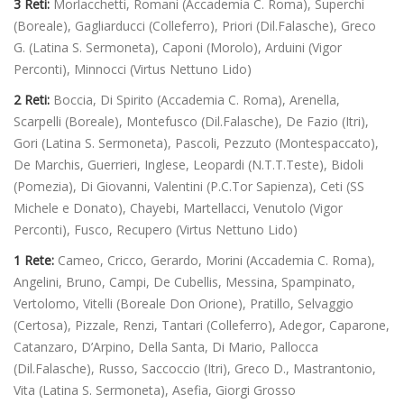
3 Reti:
Morlacchetti, Romani (Accademia C. Roma), Superchi
(Boreale), Gagliarducci (Colleferro), Priori (Dil.Falasche), Greco
G. (Latina S. Sermoneta), Caponi (Morolo), Arduini (Vigor
Perconti), Minnocci (Virtus Nettuno Lido)
2 Reti:
Boccia, Di Spirito (Accademia C. Roma), Arenella,
Scarpelli (Boreale), Montefusco (Dil.Falasche), De Fazio (Itri),
Gori (Latina S. Sermoneta), Pascoli, Pezzuto (Montespaccato),
De Marchis, Guerrieri, Inglese, Leopardi (N.T.T.Teste), Bidoli
(Pomezia), Di Giovanni, Valentini (P.C.Tor Sapienza), Ceti (SS
Michele e Donato), Chayebi, Martellacci, Venutolo (Vigor
Perconti), Fusco, Recupero (Virtus Nettuno Lido)
1 Rete:
Cameo, Cricco, Gerardo, Morini (Accademia C. Roma),
Angelini, Bruno, Campi, De Cubellis, Messina, Spampinato,
Vertolomo, Vitelli (Boreale Don Orione), Pratillo, Selvaggio
(Certosa), Pizzale, Renzi, Tantari (Colleferro), Adegor, Caparone,
Catanzaro, D’Arpino, Della Santa, Di Mario, Pallocca
(Dil.Falasche), Russo, Saccoccio (Itri), Greco D., Mastrantonio,
Vita (Latina S. Sermoneta), Asefia, Giorgi Grosso