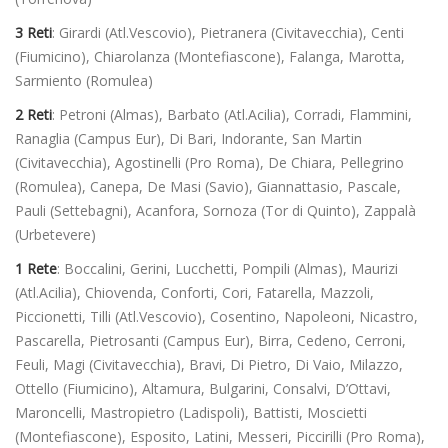
3 Reti
: Girardi (Atl.Vescovio), Pietranera (Civitavecchia), Centi
(Fiumicino), Chiarolanza (Montefiascone), Falanga, Marotta,
Sarmiento (Romulea)
2 Reti
: Petroni (Almas), Barbato (Atl.Acilia), Corradi, Flammini,
Ranaglia (Campus Eur), Di Bari, Indorante, San Martin
(Civitavecchia), Agostinelli (Pro Roma), De Chiara, Pellegrino
(Romulea), Canepa, De Masi (Savio), Giannattasio, Pascale,
Pauli (Settebagni), Acanfora, Sornoza (Tor di Quinto), Zappalà
(Urbetevere)
1 Rete
: Boccalini, Gerini, Lucchetti, Pompili (Almas), Maurizi
(Atl.Acilia), Chiovenda, Conforti, Cori, Fatarella, Mazzoli,
Piccionetti, Tilli (Atl.Vescovio), Cosentino, Napoleoni, Nicastro,
Pascarella, Pietrosanti (Campus Eur), Birra, Cedeno, Cerroni,
Feuli, Magi (Civitavecchia), Bravi, Di Pietro, Di Vaio, Milazzo,
Ottello (Fiumicino), Altamura, Bulgarini, Consalvi, D’Ottavi,
Maroncelli, Mastropietro (Ladispoli), Battisti, Moscietti
(Montefiascone), Esposito, Latini, Messeri, Piccirilli (Pro Roma),