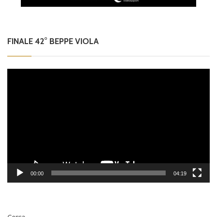
FINALE 42° BEPPE VIOLA
Video
Player
00:00
04:19