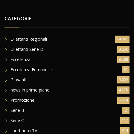
CATEGORIE
Dilettanti Regionali
14.881
Dilettanti Serie D
8.256
Eccellenza
8.588
Eccellenza Femminile
31
Giovanili
9.022
news in primo piano
4.775
Promozione
5.014
Serie B
2
Serie C
117
sportinoro TV
314