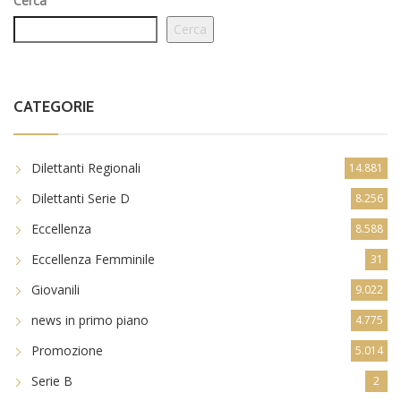
Cerca
Cerca
CATEGORIE
Dilettanti Regionali
14.881
Dilettanti Serie D
8.256
Eccellenza
8.588
Eccellenza Femminile
31
Giovanili
9.022
news in primo piano
4.775
Promozione
5.014
Serie B
2