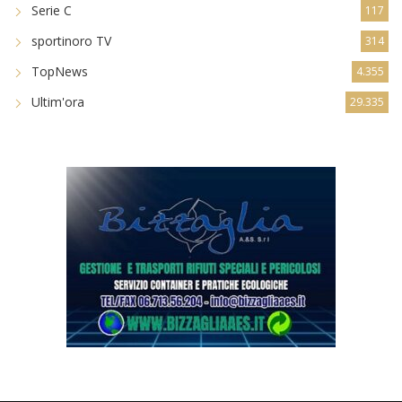
Serie C
117
sportinoro TV
314
TopNews
4.355
Ultim'ora
29.335