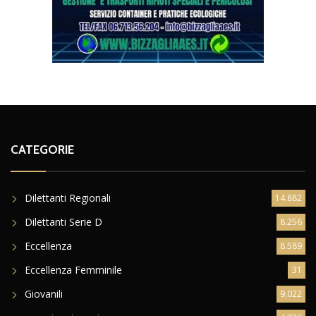
CATEGORIE
Dilettanti Regionali
14.882
Dilettanti Serie D
8.256
Eccellenza
8.589
Eccellenza Femminile
31
Giovanili
9.022