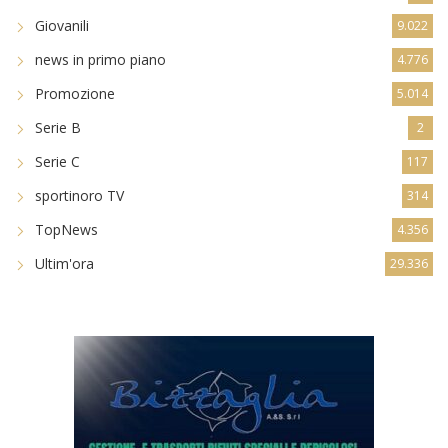
Giovanili
9.022
news in primo piano
4.776
Promozione
5.014
Serie B
2
Serie C
117
sportinoro TV
314
TopNews
4.356
Ultim'ora
29.336