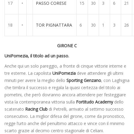
17
•
PASSO CORESE
15
30
3
6
21
18
•
TOR PIGNATTARA
6
30
1
3
26
GIRONE C
UniPomezia, il titolo ad un passo.
Anche qui un solo pareggio, a fronte di cinque vittorie interne e
tre esterne. La capolista
UniPomezia
deve attendere gli ultimi
minuti per avere la meglio dello
Sporting Genzano
, con Laghigna
che timbra il successo e regala la quasi certezza del titolo ai
pometini, che però dovranno ancora attendere per festeggiare
vista la contemporanea vittoria sulla
Fortitudo Academy
dello
scatenato
Racing Club
di Petrelli, arrivato al settimo successo
consecutivo. La miglior difesa del girone, come da pronostico,
regge l’urto anche del penultimo attacco e vince con il minimo
scarto grazie al decimo centro stagionale di Celiani.