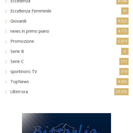
Eccellenza
8.588
Eccellenza Femminile
31
Giovanili
9.022
news in primo piano
4.775
Promozione
5.014
Serie B
2
Serie C
117
sportinoro TV
314
TopNews
4.355
Ultim'ora
29.335