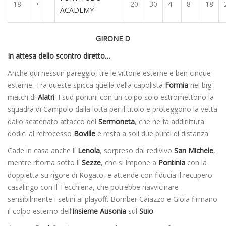
18
•
20
30
4
8
18
ACADEMY
GIRONE D
In attesa dello scontro diretto…
Anche qui nessun pareggio, tre le vittorie esterne e ben cinque
esterne. Tra queste spicca quella della capolista
Formia
nel big
match di
Alatri
. I sud pontini con un colpo solo estromettono la
squadra di Campolo dalla lotta per il titolo e proteggono la vetta
dallo scatenato attacco del
Sermoneta
, che ne fa addirittura
dodici al retrocesso
Boville
e resta a soli due punti di distanza.
Cade in casa anche il
Lenola
, sorpreso dal redivivo
San Michele
,
mentre ritorna sotto il
Sezze
, che si impone a
Pontinia
con la
doppietta su rigore di Rogato, e attende con fiducia il recupero
casalingo con il Tecchiena, che potrebbe riavvicinare
sensibilmente i setini ai playoff. Bomber Caiazzo e Gioia firmano
il colpo esterno dell’
Insieme Ausonia
sul
Suio
.