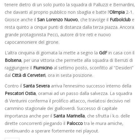
tenere dietro di un solo punto la squadra di Palluzzi e Bernardini,
che davanti al proprio pubblico non sbaglia e batte l’
Olimpia
2-1.
Gioisce anche il
San Lorenzo
Nuovo
, che travolge il
Futbolclub
e
resta quinto a cinque punti di distanza dalla terza piazza. Ancora
grande protagonista Pecci, autore di tre reti e nuovo
capocannoniere del girone.
L’altra cinquina di giornata la mette a segno la
GdF
in casa con il
Bolsena
, per una vittoria che permette alla squadra di Berruti di
raggiungere il
Fiumicino
al settimo posto, sconfitto al “Desideri”
dal
Città di Cerveteri
, ora in sesta posizione.
Contro il
Santa Severa
arriva l’ennesimo successo interno della
Pescatori Ostia
, oramai ad un passo dalla salvezza. La squadra
di Venturini conferma il prolifico attacco, rivelatosi decisivo nel
cammino stagionale dei gialloverdi. Successo di capitale
importanza anche per il
Santa Marinella
, che sfrutta i k.o. delle
dirette concorrenti piegando il
Palocco
tra le mura amiche,
continuando a sperare fortemente nei playout.