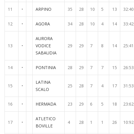
11
•
ARPINO
35
28
10
5
13
32:40
12
•
AGORA
34
28
10
4
14
33:42
AURORA
13
•
VODICE
29
29
7
8
14
25:41
SABAUDIA
14
•
PONTINIA
28
29
7
7
15
26:53
LATINA
15
•
25
28
7
4
17
31:53
SCALO
16
•
HERMADA
23
29
6
5
18
23:62
ATLETICO
17
•
4
28
1
1
26
10:92
BOVILLE