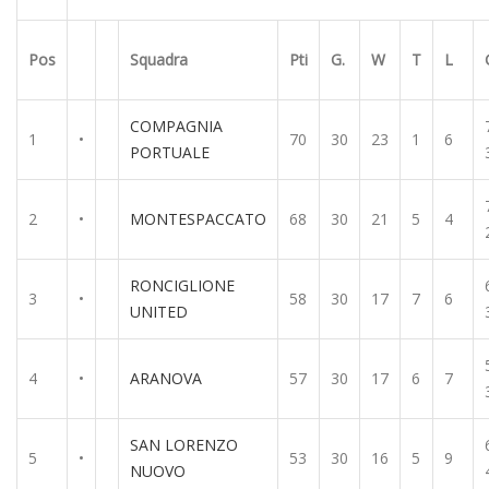
Pos
Squadra
Pti
G.
W
T
L
COMPAGNIA
1
•
70
30
23
1
6
PORTUALE
2
•
MONTESPACCATO
68
30
21
5
4
RONCIGLIONE
3
•
58
30
17
7
6
UNITED
4
•
ARANOVA
57
30
17
6
7
SAN LORENZO
5
•
53
30
16
5
9
NUOVO