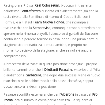
Racing ora a + 5 sul
Real Colosseum
, bloccato in trasferta
dall’ottimo
Grottaferrata
di Borsa ed evidentemente già con la
testa rivolta alla Semifinale di ritorno di Coppa Italia con il
Formia, e a + 8 sul
Team Nuova Florida
, che inciampa al
“Mazzucchi” con la
Semprevisa
, comunque troppo attardata per
sperare nella rimonta playoff. I biancorossi guidati da Bussone
continuano a perdere terreno in casa, dopo una prima parte di
stagione straordinaria tra le mura amiche, e proprio nel
momento decisivo della stagione, anche se nulla è ancora
compromesso.
A braccetto della “Visa” in quinta posizione prosegue il proprio
brillante cammino anche il
Dilettanti Falasche
, vittorioso al “Villa
Claudia” con il
Garbatella
, che dopo due successi viene di nuovo
risucchiato nelle sabbie mobili della bassa classifica, seppur
occupi ancora la decima posizione.
Pesante sconfitta esterna anche per l’
Alberone
in casa del
Pro
Roma
, ora di nuovo in corsa per la salvezza. La squadra di