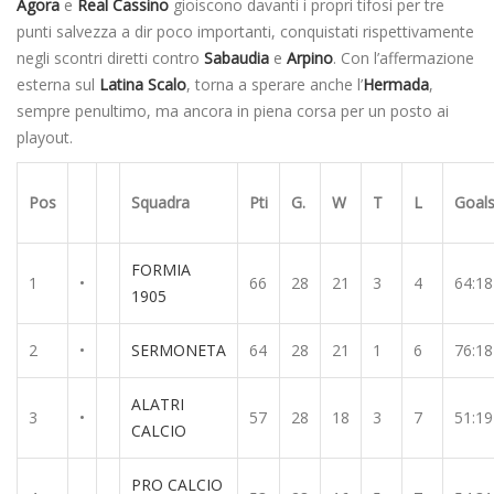
Agora
e
Real Cassino
gioiscono davanti i propri tifosi per tre
punti salvezza a dir poco importanti, conquistati rispettivamente
negli scontri diretti contro
Sabaudia
e
Arpino
. Con l’affermazione
esterna sul
Latina Scalo
, torna a sperare anche l’
Hermada
,
sempre penultimo, ma ancora in piena corsa per un posto ai
playout.
Pos
Squadra
Pti
G.
W
T
L
Goal
FORMIA
1
•
66
28
21
3
4
64:18
1905
2
•
SERMONETA
64
28
21
1
6
76:18
ALATRI
3
•
57
28
18
3
7
51:19
CALCIO
PRO CALCIO