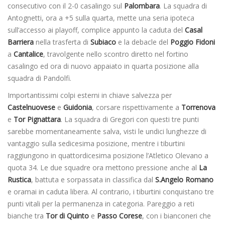
consecutivo con il 2-0 casalingo sul
Palombara
. La squadra di
Antognetti, ora a +5 sulla quarta, mette una seria ipoteca
sull’accesso ai playoff, complice appunto la caduta del
Casal
Barriera
nella trasferta di
Subiaco
e la debacle del
Poggio Fidoni
a
Cantalice
, travolgente nello scontro diretto nel fortino
casalingo ed ora di nuovo appaiato in quarta posizione alla
squadra di Pandolfi.
Importantissimi colpi esterni in chiave salvezza per
Castelnuovese
e
Guidonia
, corsare rispettivamente a
Torrenova
e
Tor Pignattara
. La squadra di Gregori con questi tre punti
sarebbe momentaneamente salva, visti le undici lunghezze di
vantaggio sulla sedicesima posizione, mentre i tiburtini
raggiungono in quattordicesima posizione l’Atletico Olevano a
quota 34. Le due squadre ora mettono pressione anche al
La
Rustica
, battuta e sorpassata in classifica dal
S.Angelo Romano
e oramai in caduta libera. Al contrario, i tiburtini conquistano tre
punti vitali per la permanenza in categoria. Pareggio a reti
bianche tra
Tor di Quinto
e
Passo Corese
, con i bianconeri che