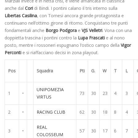
Marziali invece è in netta crisi, e viene affiancata in classifica
anche dal
Cori
di Bindi. I pontini calano il tris interno sulla
Libertas Casilina
, con Tornesi ancora grande protagonista e
continuano nell’ottimo girone di ritorno. Conquistano tre punti
fondamentali anche
Borgo Podgora
e
VJS
Velletri
. Vona con una
doppietta trascina i pontini contro la
Lupa Frascati
e al nono
posto, mentre i rossoneri espugnano l’ostico campo della
Vigor
Perconti
e si riaffacciano decisi in zona playout.
Pos
Squadra
Pti
G.
W
T
L
UNIPOMEZIA
1
•
73
30
23
4
3
VIRTUS
2
•
RACING CLUB
62
30
18
8
4
REAL
3
•
57
30
17
6
7
COLOSSEUM