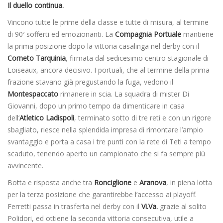
Il duello continua.
Vincono tutte le prime della classe e tutte di misura, al termine
di 90′ sofferti ed emozionanti. La
Compagnia Portuale
mantiene
la prima posizione dopo la vittoria casalinga nel derby con il
Corneto Tarquinia
, firmata dal sedicesimo centro stagionale di
Loiseaux, ancora decisivo. I portuali, che al termine della prima
frazione stavano già pregustando la fuga, vedono il
Montespaccato
rimanere in scia. La squadra di mister Di
Giovanni, dopo un primo tempo da dimenticare in casa
dell’
Atletico Ladispoli
, terminato sotto di tre reti e con un rigore
sbagliato, riesce nella splendida impresa di rimontare l’ampio
svantaggio e porta a casa i tre punti con la rete di Teti a tempo
scaduto, tenendo aperto un campionato che si fa sempre più
avvincente.
Botta e risposta anche tra
Ronciglione
e
Aranova
, in piena lotta
per la terza posizione che garantirebbe l’accesso ai playoff.
Ferretti passa in trasferta nel derby con il
Vi.Va.
grazie al solito
Polidori, ed ottiene la seconda vittoria consecutiva, utile a