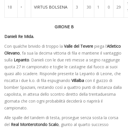
18
•
VIRTUS BOLSENA
3
30
1
0
29
GIRONE B
Danieli Re Mida.
Con qualche brivido di troppo la
Valle del Tevere
piega l’
Atletico
Olevano
, fa sua la decima vittoria di fila e mantiene il vantaggio
sulla
Lepanto
. Danieli con le due reti messe a segno raggiunge
quota 27 in campionato e toglie le castagne dal fuoco ai suoi
quasi allo scadere. Risponde presente la Lepanto di Leone, che
riscatta i due k.o. di fila espugnando
Villalba
con il guizzo di
bomber Spaziani, restando così a quattro punti di distanza dalla
capolista, in attesa dello scontro diretto della trentaduesima
giornata che con ogni probabilità deciderà o riaprirà il
campionato.
Alle spalle del tandem di testa, prosegue senza sosta la corsa
del
Real Monterotondo
Scalo
, giunto al quarto successo