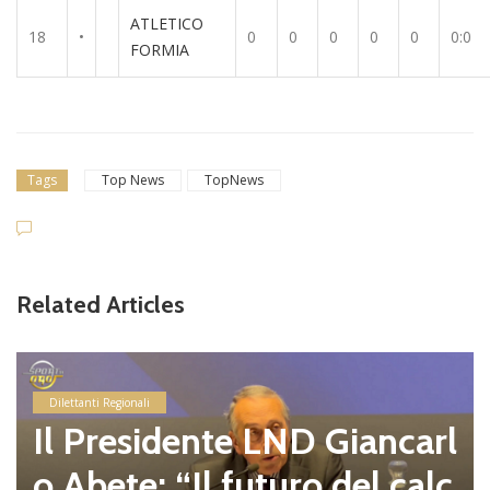
ATLETICO
18
•
0
0
0
0
0
0:0
FORMIA
Tags
Top News
TopNews
Related Articles
Dilettanti Serie D
Coppa Italia Serie
binamenti dei pre
D Giancarl
e del primo turno
ro del calc