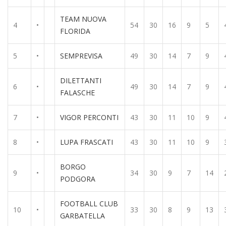
TEAM NUOVA
4
•
54
30
16
9
5
FLORIDA
5
•
SEMPREVISA
49
30
14
7
9
DILETTANTI
6
•
49
30
14
7
9
FALASCHE
7
•
VIGOR PERCONTI
43
30
11
10
9
8
•
LUPA FRASCATI
43
30
11
10
9
BORGO
9
•
34
30
9
7
14
PODGORA
FOOTBALL CLUB
10
•
33
30
8
9
13
GARBATELLA