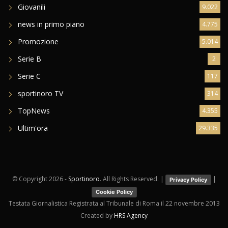
Giovanili
9.022
news in primo piano
4.775
Promozione
5.014
Serie B
2
Serie C
117
sportinoro TV
314
TopNews
4.355
Ultim'ora
29.335
© Copyright
2026 -
Sportinoro
. All Rights Reserved. |
|
Privacy Policy
Cookie Policy
Testata Giornalistica Registrata al Tribunale di Roma il 22 novembre 2013
Created by
HRS Agency