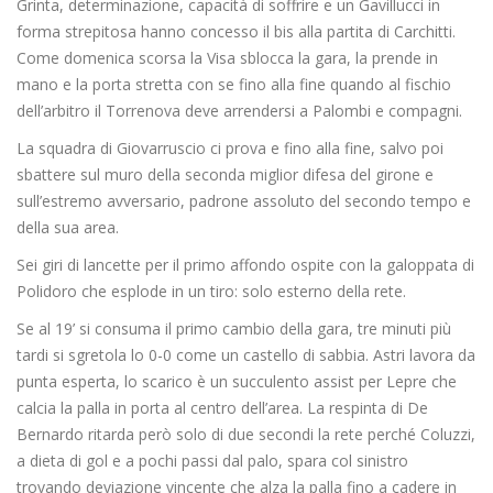
Grinta, determinazione, capacità di soffrire e un Gavillucci in
forma strepitosa hanno concesso il bis alla partita di Carchitti.
Come domenica scorsa la Visa sblocca la gara, la prende in
mano e la porta stretta con se fino alla fine quando al fischio
dell’arbitro il Torrenova deve arrendersi a Palombi e compagni.
La squadra di Giovarruscio ci prova e fino alla fine, salvo poi
sbattere sul muro della seconda miglior difesa del girone e
sull’estremo avversario, padrone assoluto del secondo tempo e
della sua area.
Sei giri di lancette per il primo affondo ospite con la galoppata di
Polidoro che esplode in un tiro: solo esterno della rete.
Se al 19’ si consuma il primo cambio della gara, tre minuti più
tardi si sgretola lo 0-0 come un castello di sabbia. Astri lavora da
punta esperta, lo scarico è un succulento assist per Lepre che
calcia la palla in porta al centro dell’area. La respinta di De
Bernardo ritarda però solo di due secondi la rete perché Coluzzi,
a dieta di gol e a pochi passi dal palo, spara col sinistro
trovando deviazione vincente che alza la palla fino a cadere in