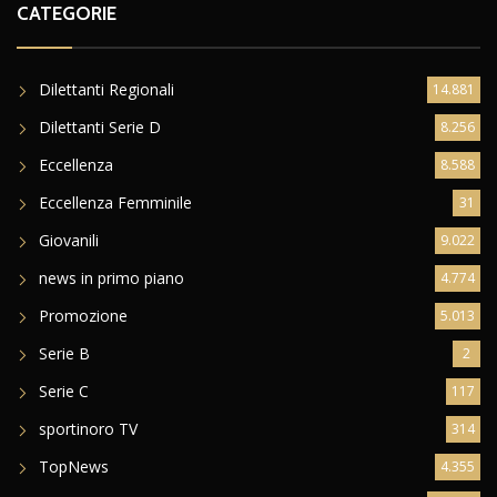
CATEGORIE
Dilettanti Regionali
14.881
Dilettanti Serie D
8.256
Eccellenza
8.588
Eccellenza Femminile
31
Giovanili
9.022
news in primo piano
4.774
Promozione
5.013
Serie B
2
Serie C
117
sportinoro TV
314
TopNews
4.355