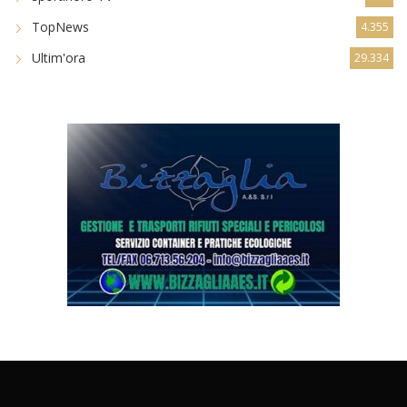
TopNews
4.355
Ultim'ora
29.334