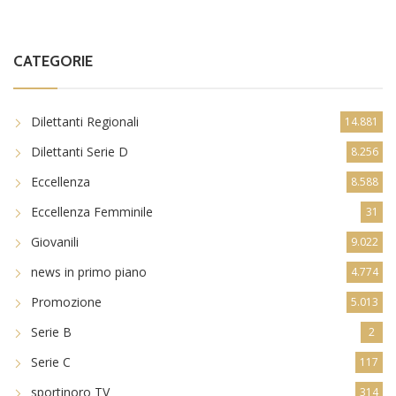
CATEGORIE
Dilettanti Regionali
14.881
Dilettanti Serie D
8.256
Eccellenza
8.588
Eccellenza Femminile
31
Giovanili
9.022
news in primo piano
4.774
Promozione
5.013
Serie B
2
Serie C
117
sportinoro TV
314