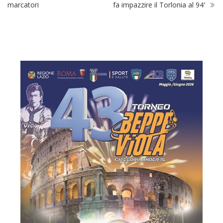
marcatori
fa impazzire il Torlonia al 94′