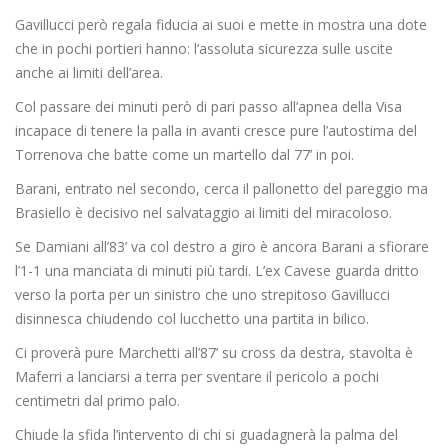
Gavillucci però regala fiducia ai suoi e mette in mostra una dote
che in pochi portieri hanno: l’assoluta sicurezza sulle uscite
anche ai limiti dell’area.
Col passare dei minuti però di pari passo all’apnea della Visa
incapace di tenere la palla in avanti cresce pure l’autostima del
Torrenova che batte come un martello dal 77’ in poi.
Barani, entrato nel secondo, cerca il pallonetto del pareggio ma
Brasiello è decisivo nel salvataggio ai limiti del miracoloso.
Se Damiani all’83’ va col destro a giro è ancora Barani a sfiorare
l’1-1 una manciata di minuti più tardi. L’ex Cavese guarda dritto
verso la porta per un sinistro che uno strepitoso Gavillucci
disinnesca chiudendo col lucchetto una partita in bilico.
Ci proverà pure Marchetti all’87’ su cross da destra, stavolta è
Maferri a lanciarsi a terra per sventare il pericolo a pochi
centimetri dal primo palo.
Chiude la sfida l’intervento di chi si guadagnerà la palma del