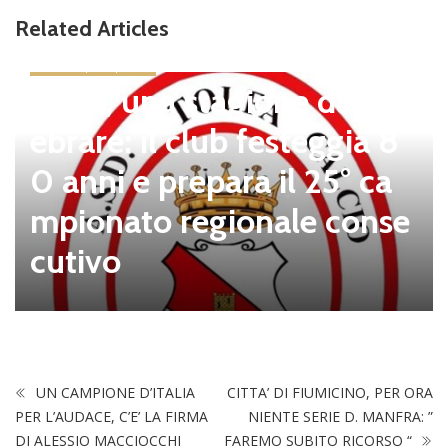
Related Articles
news in primo piano
Tolfa, una stagione da cel
ebrare: il club festeggia 8
0 anni e prepara il 25° ca
mpionato regionale conse
cutivo
UN CAMPIONE D’ITALIA
CITTA’ DI FIUMICINO, PER ORA
PER L’AUDACE, C’E’ LA FIRMA
NIENTE SERIE D. MANFRA: ”
DI ALESSIO MACCIOCCHI
FAREMO SUBITO RICORSO “