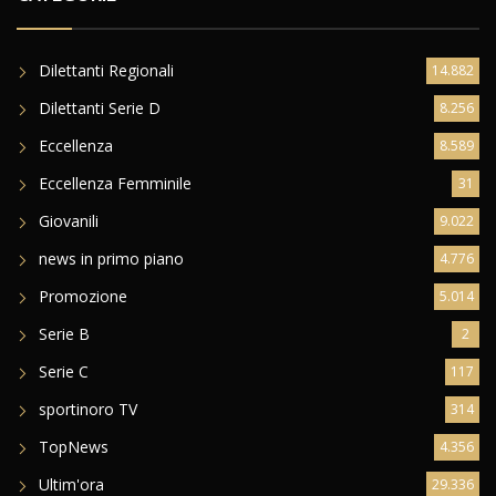
Dilettanti Regionali
14.882
Dilettanti Serie D
8.256
Eccellenza
8.589
Eccellenza Femminile
31
Giovanili
9.022
news in primo piano
4.776
Promozione
5.014
Serie B
2
Serie C
117
sportinoro TV
314
TopNews
4.356
Ultim'ora
29.336