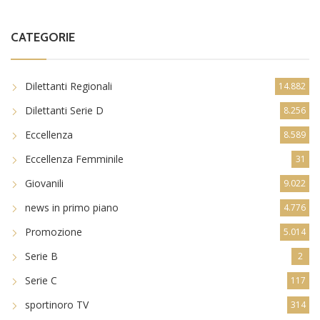
CATEGORIE
Dilettanti Regionali
14.882
Dilettanti Serie D
8.256
Eccellenza
8.589
Eccellenza Femminile
31
Giovanili
9.022
news in primo piano
4.776
Promozione
5.014
Serie B
2
Serie C
117
sportinoro TV
314