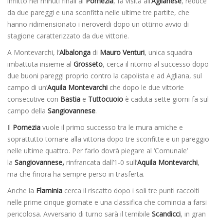
inflitto nei minuti finali al
Pomezia
, fa visita all’
Aglianese
, reduce
da due pareggi e una sconfitta nelle ultime tre partite, che
hanno ridimensionato i neroverdi dopo un ottimo avvio di
stagione caratterizzato da due vittorie.
A Montevarchi, l’
Albalonga
di
Mauro Venturi
, unica squadra
imbattuta insieme al
Grosseto
, cerca il ritorno al successo dopo
due buoni pareggi proprio contro la capolista e ad Agliana, sul
campo di un’
Aquila Montevarchi
che dopo le due vittorie
consecutive con
Bastia
e
Tuttocuoio
è caduta sette giorni fa sul
campo della
Sangiovannese
.
Il
Pomezia
vuole il primo successo tra le mura amiche e
soprattutto tornare alla vittoria dopo tre sconfitte e un pareggio
nelle ultime quattro. Per farlo dovrà piegare al ‘Comunale’
la
Sangiovannese,
rinfrancata dall’1-0 sull’
Aquila Montevarchi
,
ma che finora ha sempre perso in trasferta.
Anche la
Flaminia
cerca il riscatto dopo i soli tre punti raccolti
nelle prime cinque giornate e una classifica che comincia a farsi
pericolosa. Avversario di turno sarà il temibile
Scandicci
, in gran