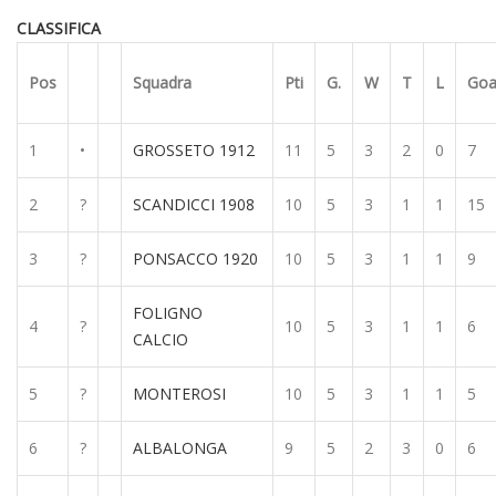
CLASSIFICA
Pos
Squadra
Pti
G.
W
T
L
Goa
1
•
GROSSETO 1912
11
5
3
2
0
7
2
?
SCANDICCI 1908
10
5
3
1
1
15
3
?
PONSACCO 1920
10
5
3
1
1
9
FOLIGNO
4
?
10
5
3
1
1
6
CALCIO
5
?
MONTEROSI
10
5
3
1
1
5
6
?
ALBALONGA
9
5
2
3
0
6