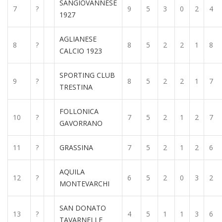
SANGIOVANNESE
7
?
9
5
3
0
2
4
1927
AGLIANESE
8
?
8
5
2
2
1
8
CALCIO 1923
SPORTING CLUB
9
?
8
5
2
2
1
7
TRESTINA
FOLLONICA
10
?
7
5
2
1
2
7
GAVORRANO
11
?
GRASSINA
7
5
2
1
2
6
AQUILA
12
?
6
5
2
0
3
2
MONTEVARCHI
SAN DONATO
13
?
4
5
1
1
3
6
TAVARNELLE