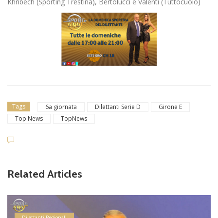
Khribech (Sporting Trestina), Bertolucci e Valenti (Tuttocuoio)
Tags
6a giornata
Dilettanti Serie D
Girone E
Top News
TopNews
Related Articles
Dilettanti Regionali