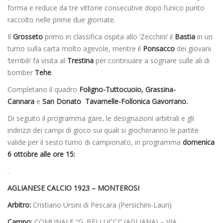
forma e reduce da tre vittorie consecutive dopo l’unico punto
raccolto nelle prime due giornate.
Il
Grosseto
primo in classifica ospita allo ‘Zecchini’ il
Bastia
in un
turno sulla carta molto agevole, mentre il
Ponsacco
dei giovani
‘terribili’ fa visita al
Trestina
per continuare a sognare sulle ali di
bomber
Tehe
.
Completano il quadro
Foligno-Tuttocuoio, Grassina-
Cannara
e
San Donato Tavarnelle-Follonica Gavorrano.
Di seguito il programma gare, le designazioni arbitrali e gli
indirizzi dei campi di gioco sui quali si giocheranno le partite
valide per il sesto turno di campionato, in programma
domenica
6 ottobre alle ore 15:
.
AGLIANESE CALCIO 1923 – MONTEROSI
Arbitro:
Cristiano Ursini di Pescara (Persichini-Lauri)
Campo:
COMUNALE “G. BELLUCCI” (AGLIANA) – VIA