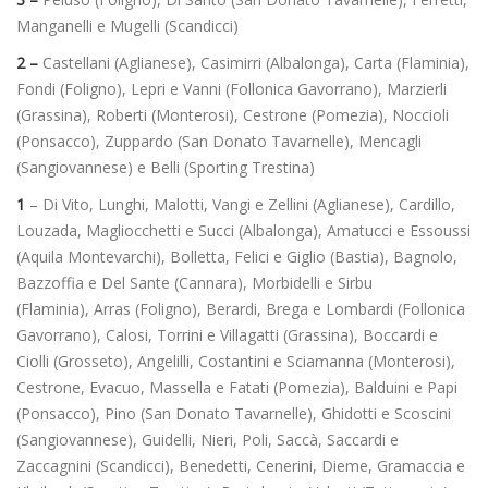
Manganelli e Mugelli (Scandicci)
2 –
Castellani (Aglianese), Casimirri (Albalonga), Carta (Flaminia),
Fondi (Foligno), Lepri e Vanni (Follonica Gavorrano), Marzierli
(Grassina), Roberti (Monterosi), Cestrone (Pomezia), Noccioli
(Ponsacco), Zuppardo (San Donato Tavarnelle), Mencagli
(Sangiovannese) e Belli (Sporting Trestina)
1
– Di Vito, Lunghi, Malotti, Vangi e Zellini (Aglianese), Cardillo,
Louzada, Magliocchetti e Succi (Albalonga), Amatucci e Essoussi
(Aquila Montevarchi), Bolletta, Felici e Giglio (Bastia), Bagnolo,
Bazzoffia e Del Sante (Cannara), Morbidelli e Sirbu
(Flaminia), Arras (Foligno), Berardi, Brega e Lombardi (Follonica
Gavorrano), Calosi, Torrini e Villagatti (Grassina), Boccardi e
Ciolli (Grosseto), Angelilli, Costantini e Sciamanna (Monterosi),
Cestrone, Evacuo, Massella e Fatati (Pomezia), Balduini e Papi
(Ponsacco), Pino (San Donato Tavarnelle), Ghidotti e Scoscini
(Sangiovannese), Guidelli, Nieri, Poli, Saccà, Saccardi e
Zaccagnini (Scandicci), Benedetti, Cenerini, Dieme, Gramaccia e