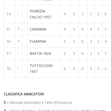
POMEZIA
14
•
4
5
1
1
3
5
CALCIO 1957
15
?
CANNARA
4
5
0
4
1
3
16
?
FLAMINIA
3
5
0
3
2
4
17
•
BASTIA 1924
2
5
0
2
3
3
TUTTOCUOIO
18
•
0
5
0
0
5
2
1957
CLASSIFICA MARCATORI
5 –
Moscati (Grosseto) e Tehe (Ponsacco)
3 –
Peluso (Foligno), Di Santo (San Donato Tavarnelle), Ferretti,