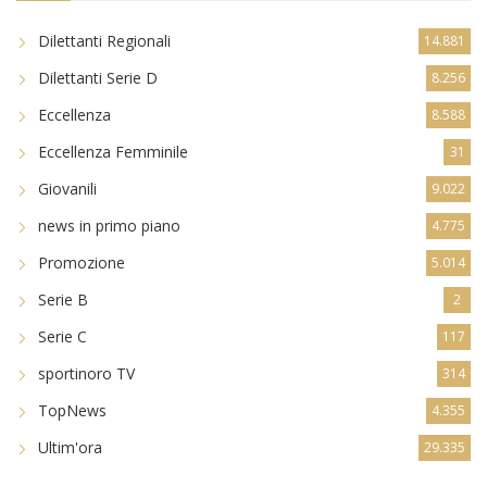
Dilettanti Regionali
14.881
Dilettanti Serie D
8.256
Eccellenza
8.588
Eccellenza Femminile
31
Giovanili
9.022
news in primo piano
4.775
Promozione
5.014
Serie B
2
Serie C
117
sportinoro TV
314
TopNews
4.355
Ultim'ora
29.335