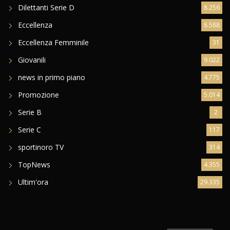
Dilettanti Serie D
8.256
Eccellenza
8.588
Eccellenza Femminile
31
Giovanili
9.022
news in primo piano
4.775
Promozione
5.014
Serie B
2
Serie C
117
sportinoro TV
314
TopNews
4.355
Ultim'ora
29.335