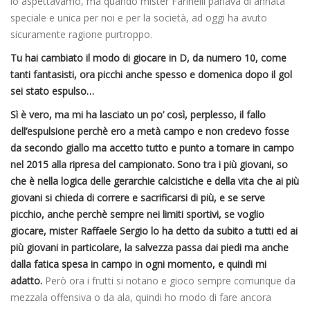
lo aspettavamo, ma quando mister Farinelli parlava di annata
speciale e unica per noi e per la società, ad oggi ha avuto
sicuramente ragione purtroppo.
Tu hai cambiato il modo di giocare in D, da numero 10, come
tanti fantasisti, ora picchi anche spesso e domenica dopo il gol
sei stato espulso…
Sì è vero, ma mi ha lasciato un po’ così, perplesso, il fallo
dell’espulsione perchè ero a metà campo e non credevo fosse
da secondo giallo ma accetto tutto e punto a tornare in campo
nel 2015 alla ripresa del campionato. Sono tra i più giovani, so
che è nella logica delle gerarchie calcistiche e della vita che ai più
giovani si chieda di correre e sacrificarsi di più, e se serve
picchio, anche perchè sempre nei limiti sportivi, se voglio
giocare, mister Raffaele Sergio lo ha detto da subito a tutti ed ai
più giovani in particolare, la salvezza passa dai piedi ma anche
dalla fatica spesa in campo in ogni momento, e quindi mi
adatto.
Però ora i frutti si notano e gioco sempre comunque da
mezzala offensiva o da ala, quindi ho modo di fare ancora