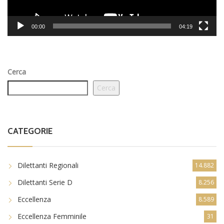
00:00
04:19
Cerca
Cerca
CATEGORIE
Dilettanti Regionali
14.882
Dilettanti Serie D
8.256
Eccellenza
8.589
Eccellenza Femminile
31
Giovanili
9.022
news in primo piano
4.776