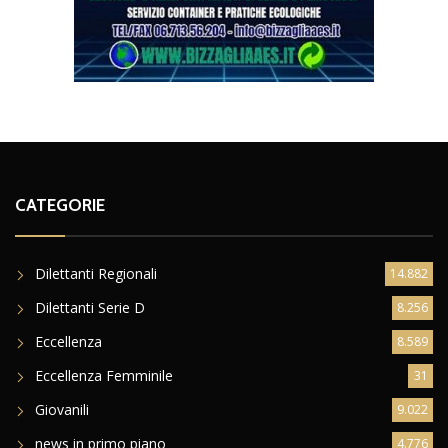
CATEGORIE
Dilettanti Regionali
14.882
Dilettanti Serie D
8.256
Eccellenza
8.589
Eccellenza Femminile
31
Giovanili
9.022
news in primo piano
4.776
Promozione
5.014