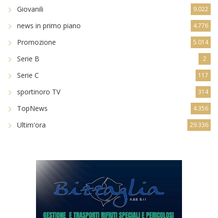
Promozione
5.014
Serie B
2
Serie C
117
sportinoro TV
314
TopNews
4.356
Ultim'ora
29.336