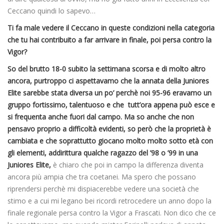
Ceccano quindi lo sapevo…
Ti fa male vedere il Ceccano in queste condizioni nella categoria
che tu hai contribuito a far arrivare in finale, poi persa contro la
Vigor?
So del brutto 18-0 subito la settimana scorsa e di molto altro
ancora, purtroppo ci aspettavamo che la annata della Juniores
Elite sarebbe stata diversa un po’ perchè noi 95-96 eravamo un
gruppo fortissimo, talentuoso e che tutt’ora appena può esce e
si frequenta anche fuori dal campo. Ma so anche che non
pensavo proprio a difficoltà evidenti, so però che la proprietà è
cambiata e che soprattutto giocano molto molto sotto età con
gli elementi, addirittura qualche ragazzo del ’98 o ’99 in una
Juniores Elite,
è chiaro che poi in campo la differenza diventa
ancora più ampia che tra coetanei. Ma spero che possano
riprendersi perchè mi dispiacerebbe vedere una società che
stimo e a cui mi legano bei ricordi retrocedere un anno dopo la
finale regionale persa contro la Vigor a Frascati. Non dico che ce