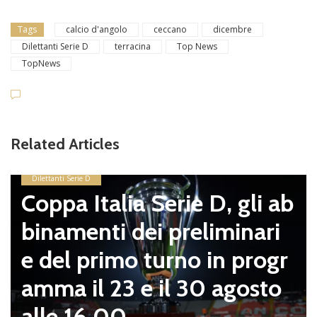
Tags
calcio d'angolo
ceccano
dicembre
Dilettanti Serie D
terracina
Top News
TopNews
Dilettanti Serie D
Viterbese (Certosa V
Related Articles
pagnano), mercato s
sosta: Busatto e Sosa
 gli ab
mirino, Balla accende
inari
ello con il Nissa. Il 
 progr
zei sempre più vicino
gosto