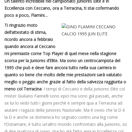
Un talento incredibile nel campionato Juniores Elite e in
Eccellenza con Ceccano, ora a Terracina, ti stai cofermando
poco a poco, Flamini…
Ti ringrazio moto
dell’attestato di stima,
ricordo ancora a febbraio
quando ancora al Ceccano
mi premiaste come Top Player di quel mese nella stagione
scorsa per la Juniores d’Elite. Ma sono un centrocampista del
1995 che può e deve fare ancora tutto nella sua carriera in
quanto so bene che molto delle mie prestazioni sarà valutato
meglio o peggio anche grazie al fatto della salvezza raggiunta o
meno col Terracina
. I tempi di Ceccano e della Juniores Elite col
mister Giuliano Farinelli sono epici ma sono già passati, anche
se lui lo vedo tutti i giorni perchè è sempre qua a Terracina ad
aiutare i ragazzi della Juniores Nazionale. Ma è ovvio che la D è
la D e anche se domenica ho segnato contro una big come
l’Ostiamare, è tutto un’altro mondo confrontato alla Juniores, so
di dire qualcosa di ovvio, ma ho già fatto anni in Eccellenza col