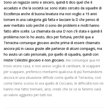
Sono un ragazzo serio e sincero, quindi ti dico quel che è
accaduto e che la società sa: sono stato cercato da squadre di
Eccellenza anche di buona levatura ma non voglio a 19 anni
tornare in una categoria già fatta e lasciare la D che penso di
aver meritato solo perchè ci sono dei problemi e molti hanno
fatto altre scelte. La chiamata da una D non c’è stata e quindi il
problema non lo ho avuto, dico per fortuna, perchè qua a
Terracina comunque giocavo anche prima di essere chiamato
ancora più in causa grazie alle partenze di alcuni compagni, ma
ho avuto un calo personale, poi quello di squadra, quindi con
mister Celestini giocavo e non giocavo.
Ma comunque qua mi
trovo vicino casa, e non avevo voglia di cambiare, di scappare
per scappare, preferisco meritarmi qualcosa di più formandomi
ancora in una situazione difficile come quella di Terracina, così
come l’anno scorso lo era quello di Ceccano, le difficoltà non mi
hanno mai fatto tremare, anzi, credo che se ce la faremo sarà
un valore aggiunto per tutti noi.