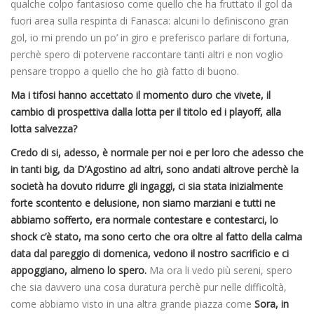
qualche colpo fantasioso come quello che ha fruttato il gol da
fuori area sulla respinta di Fanasca: alcuni lo definiscono gran
gol, io mi prendo un po’ in giro e preferisco parlare di fortuna,
perchè spero di potervene raccontare tanti altri e non voglio
pensare troppo a quello che ho già fatto di buono.
Ma i tifosi hanno accettato il momento duro che vivete, il
cambio di prospettiva dalla lotta per il titolo ed i playoff, alla
lotta salvezza?
Credo di si, adesso, è normale per noi e per loro che adesso che
in tanti big, da D’Agostino ad altri, sono andati altrove perchè la
società ha dovuto ridurre gli ingaggi, ci sia stata inizialmente
forte scontento e delusione, non siamo marziani e tutti ne
abbiamo sofferto, era normale contestare e contestarci, lo
shock c’è stato, ma sono certo che ora oltre al fatto della calma
data dal pareggio di domenica, vedono il nostro sacrificio e ci
appoggiano, almeno lo spero.
Ma ora li vedo più sereni, spero
che sia davvero una cosa duratura perchè pur nelle difficoltà,
come abbiamo visto in una altra grande piazza come
Sora, in