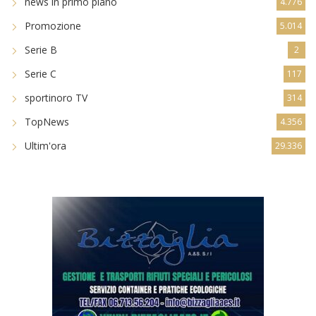
news in primo piano
4.776
Promozione
5.014
Serie B
2
Serie C
117
sportinoro TV
314
TopNews
4.356
Ultim'ora
29.336