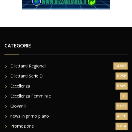
CATEGORIE
Dilettanti Regionali
14.882
Dilettanti Serie D
8.256
Eccellenza
8.589
Eccellenza Femminile
31
Giovanili
9.022
news in primo piano
4.776
Promozione
5.014