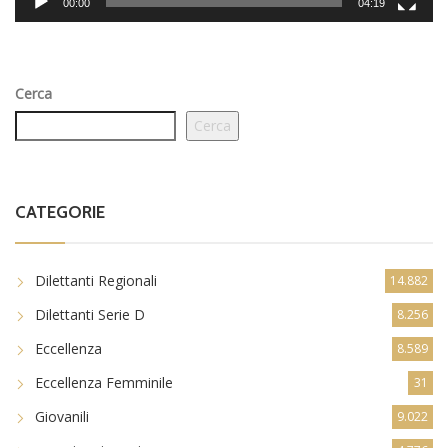
00:00
04:19
Cerca
Cerca
CATEGORIE
Dilettanti Regionali
14.882
Dilettanti Serie D
8.256
Eccellenza
8.589
Eccellenza Femminile
31
Giovanili
9.022