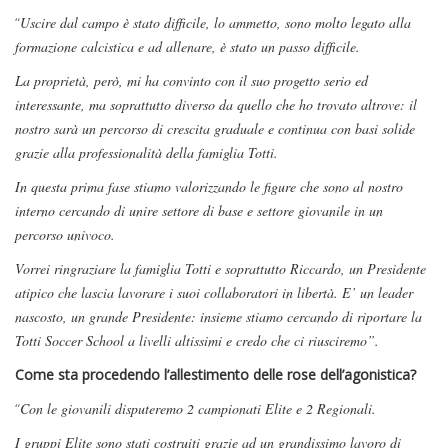
“
Uscire dal campo è stato difficile, lo ammetto, sono molto legato alla
formazione calcistica e ad allenare, è stato un passo difficile.
La proprietà, però, mi ha convinto con il suo progetto serio ed
interessante, ma soprattutto diverso da quello che ho trovato altrove: il
nostro sarà un percorso di crescita graduale e continua con basi solide
grazie alla professionalità della famiglia Totti.
In questa prima fase stiamo valorizzando le figure che sono al nostro
interno cercando di unire settore di base e settore giovanile in un
percorso univoco.
Vorrei ringraziare la famiglia Totti e soprattutto Riccardo, un Presidente
atipico che lascia lavorare i suoi collaboratori in libertà. E’ un leader
nascosto, un grande Presidente: insieme stiamo cercando di riportare la
Totti Soccer School a livelli altissimi e credo che ci riusciremo”.
Come sta procedendo l’allestimento delle rose dell’agonistica?
“
Con le giovanili disputeremo 2 campionati Elite e 2 Regionali.
I gruppi Elite sono stati costruiti grazie ad un grandissimo lavoro di