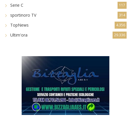
Serie C
117
sportinoro TV
314
TopNews
4.356
Ultim'ora
29.336