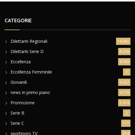
CATEGORIE
Dilettanti Regionali
14.882
Dilettanti Serie D
8.256
Eccellenza
8.589
Eccellenza Femminile
31
Giovanili
9.022
news in primo piano
4.776
Promozione
5.014
Serie B
2
Serie C
117
sportinoro TV
314