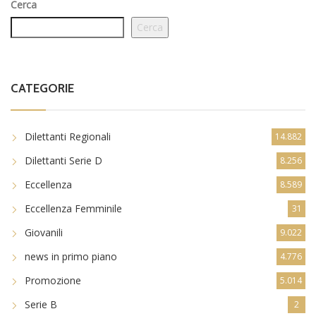
Cerca
Cerca
CATEGORIE
Dilettanti Regionali
14.882
Dilettanti Serie D
8.256
Eccellenza
8.589
Eccellenza Femminile
31
Giovanili
9.022
news in primo piano
4.776
Promozione
5.014
Serie B
2