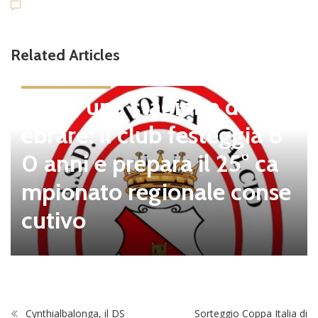
Related Articles
news in primo piano
Tolfa, una stagione da cel
ebrare: il club festeggia 8
0 anni e prepara il 25° ca
mpionato regionale conse
cutivo
Cynthialbalonga, il DS
Sorteggio Coppa Italia di