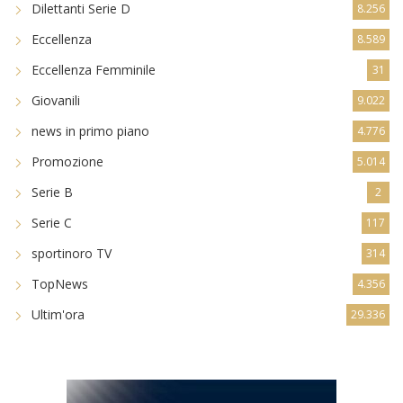
Dilettanti Serie D
8.256
Eccellenza
8.589
Eccellenza Femminile
31
Giovanili
9.022
news in primo piano
4.776
Promozione
5.014
Serie B
2
Serie C
117
sportinoro TV
314
TopNews
4.356
Ultim'ora
29.336