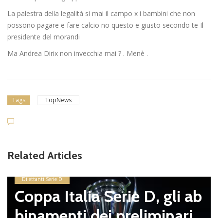
La palestra della legalità si mai il campo x i bambini che non
possono pagare e fare calcio no questo e giusto secondo te Il
presidente del morandi
Ma Andrea Dirix non invecchia mai ? . Menè .
Tags
TopNews
Related Articles
Dilettanti Serie D
Coppa Italia Serie D, gli ab
binamenti dei preliminari