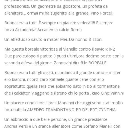
professionisti. Un geometra da giocatore, un profeta da
allenatore… ormai mi ha superato alla grande! Pino Porcelli
Buonasera a tutti. È sempre un piacere vedervi!!!!! E sempre
forza Accademia! Accademia calcio Roma
Un affettuoso saluto a mister Mei. Da nonno BIzzoni
Ma questa boreale vittoriosa al Vianello contro il savio x 0-2
Due parole,dopo 6 partite 0 punti ultimi,ora decimo posto con la
seconda difesa del girone. Zanonzini dir.uff.le BOREALE
Buonasera a tutti gli ospiti, ricordando il grande uomo e mister
elio bianchi, ricordi caro Raffaele quante cene con elio
soprattutto quella sera che abbiamo dato inizio al tormentone
che i calciatori viaggiano e il treno chi lo porta . ciao Gino Vannini
Un piacere conoscere il pres Monanni che oggi sono stati molto
fortunati da AMEDEO TRAMONTANO PR DEI PRT CYNTHIA
Un abbraccio a due belle persone, un grande presidente
Andrea Persi e un grande allenatore come Stefano Manelli con