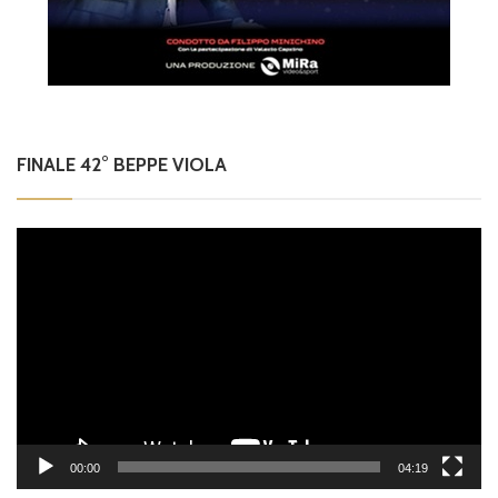
FINALE 42° BEPPE VIOLA
Video
Player
00:00
04:19