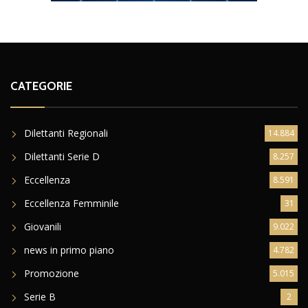
CATEGORIE
Dilettanti Regionali
14.884
Dilettanti Serie D
8.257
Eccellenza
8.591
Eccellenza Femminile
31
Giovanili
9.022
news in primo piano
4.782
Promozione
5.015
Serie B
2