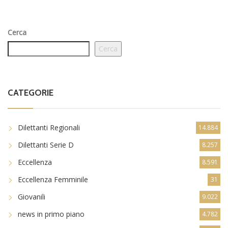
Cerca
Cerca
CATEGORIE
Dilettanti Regionali
14.884
Dilettanti Serie D
8.257
Eccellenza
8.591
Eccellenza Femminile
31
Giovanili
9.022
news in primo piano
4.782