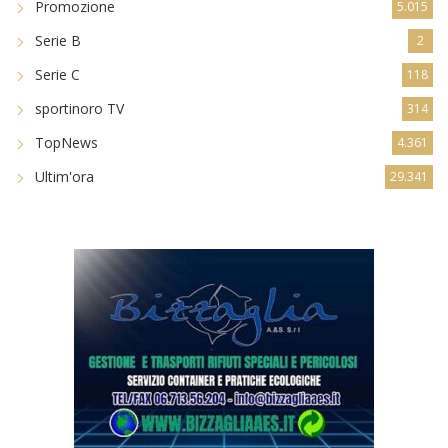
Promozione
5.015
Serie B
2
Serie C
118
sportinoro TV
314
TopNews
4.361
Ultim'ora
29.341