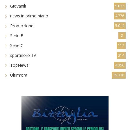
Giovanili
9.022
news in primo piano
4.776
Promozione
5.014
Serie B
2
Serie C
117
sportinoro TV
314
TopNews
4.356
Ultim'ora
29.336