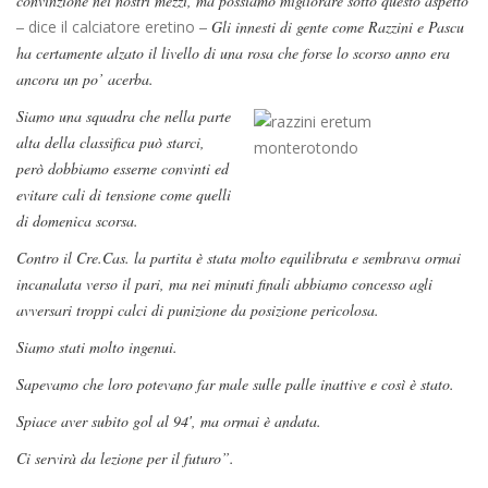
convinzione nei nostri mezzi, ma possiamo migliorare sotto questo aspetto
–
dice il calciatore eretino
– Gli innesti di gente come Razzini e Pascu
ha certamente alzato il livello di una rosa che forse lo scorso anno era
ancora un po’ acerba.
Siamo una squadra che nella parte
alta della classifica può starci,
però dobbiamo esserne convinti ed
evitare cali di tensione come quelli
di domenica scorsa.
Contro il Cre.Cas. la partita è stata molto equilibrata e sembrava ormai
incanalata verso il pari, ma nei minuti finali abbiamo concesso agli
avversari troppi calci di punizione da posizione pericolosa.
Siamo stati molto ingenui.
Sapevamo che loro potevano far male sulle palle inattive e così è stato.
Spiace aver subito gol al 94′, ma ormai è andata.
Ci servirà da lezione per il futuro”.