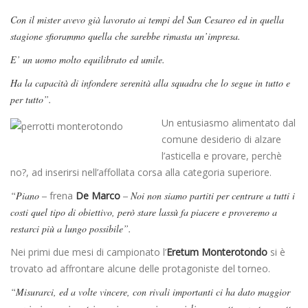
Con il mister avevo già lavorato ai tempi del San Cesareo ed in quella
stagione sfiorammo quella che sarebbe rimasta un’impresa.
E’ un uomo molto equilibrato ed umile.
Ha la capacità di infondere serenità alla squadra che lo segue in tutto e
per tutto”.
Un entusiasmo alimentato dal
comune desiderio di alzare
l’asticella e provare, perchè
no?, ad inserirsi nell’affollata corsa alla categoria superiore.
“Piano –
frena
De Marco
– Noi non siamo partiti per centrare a tutti i
costi quel tipo di obiettivo, però stare lassù fa piacere e proveremo a
restarci più a lungo possibile”.
Nei primi due mesi di campionato l’
Eretum Monterotondo
si è
trovato ad affrontare alcune delle protagoniste del torneo.
“Misurarci, ed a volte vincere, con rivali importanti ci ha dato maggior