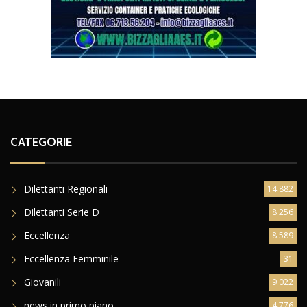
CATEGORIE
Dilettanti Regionali
14.882
Dilettanti Serie D
8.256
Eccellenza
8.589
Eccellenza Femminile
31
Giovanili
9.022
news in primo piano
4.776