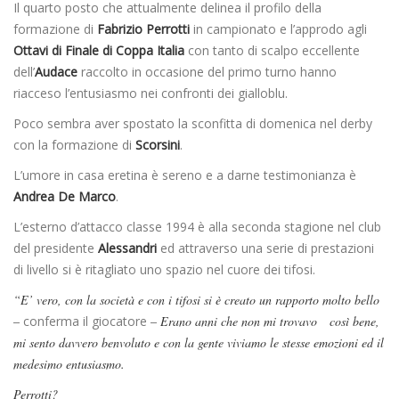
Il quarto posto che attualmente delinea il profilo della
formazione di
Fabrizio Perrotti
in campionato e l’approdo agli
Ottavi di Finale di Coppa Italia
con tanto di scalpo eccellente
dell’
Audace
raccolto in occasione del primo turno hanno
riacceso l’entusiasmo nei confronti dei gialloblu.
Poco sembra aver spostato la sconfitta di domenica nel derby
con la formazione di
Scorsini
.
L’umore in casa eretina è sereno e a darne testimonianza è
Andrea De Marco
.
L’esterno d’attacco classe 1994 è alla seconda stagione nel club
del presidente
Alessandri
ed attraverso una serie di prestazioni
di livello si è ritagliato uno spazio nel cuore dei tifosi.
“E’ vero, con la società e con i tifosi si è creato un rapporto molto bello
–
conferma il giocatore
– Erano anni che non mi trovavo così bene,
mi sento davvero benvoluto e con la gente viviamo le stesse emozioni ed il
medesimo entusiasmo.
Perrotti?