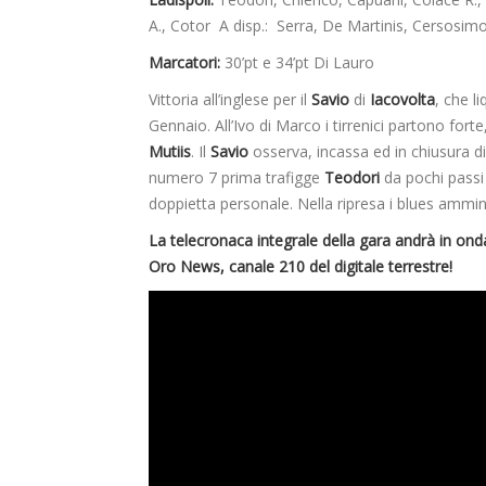
A., Cotor A disp.: Serra, De Martinis, Cersosimo
Marcatori:
30’pt e 34’pt Di Lauro
Vittoria all’inglese per il
Savio
di
Iacovolta
, che l
Gennaio. All’Ivo di Marco i tirrenici partono forte
Mutiis
. Il
Savio
osserva, incassa ed in chiusura 
numero 7 prima trafigge
Teodori
da pochi passi e
doppietta personale. Nella ripresa i blues ammin
La telecronaca integrale della gara andrà in on
Oro News, canale 210 del digitale terrestre!