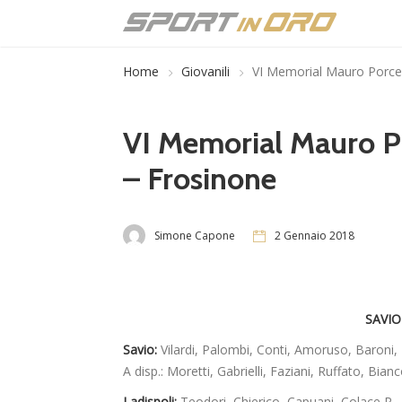
Home
Giovanili
VI Memorial Mauro Porcell
VI Memorial Mauro Por
– Frosinone
Simone Capone
2 Gennaio 2018
SAVIO
Savio:
Vilardi, Palombi, Conti, Amoruso, Baroni, 
A disp.: Moretti, Gabrielli, Faziani, Ruffato, Bianc
Ladispoli:
Teodori, Chierico, Capuani, Colace R.