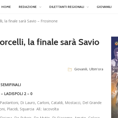
HOME
REDAZIONE
DILETTANTI REGIONALI
GIOVANILI
i, la finale sarà Savio – Frosinone
celli, la finale sarà Savio
,
Giovanili
Ultim'ora
SEMIFINALI
 – LADISPOLI 2 – 0
Paolantoni, Di Lauro, Carloni, Cataldi, Mostacci, Del Grande
oni, Placidi, Squarcia All.: Iacovolta
, Deiana, De Rubeis, De Mutiis, Di Giacomo, Amato, Colace