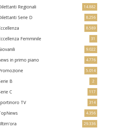
Dilettanti Regionali
14.882
Dilettanti Serie D
8.256
Eccellenza
8.589
Eccellenza Femminile
31
Giovanili
9.022
news in primo piano
4.776
Promozione
5.014
Serie B
2
Serie C
117
sportinoro TV
314
TopNews
4.356
Ultim'ora
29.336