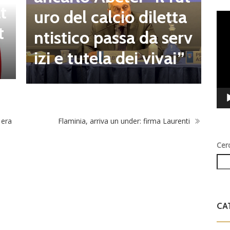
t
o
uro del calcio diletta
Vid
t
Play
a
ntistico passa da serv
a
izi e tutela dei vivai”
 era
Flaminia, arriva un under: firma Laurenti
Cer
CA