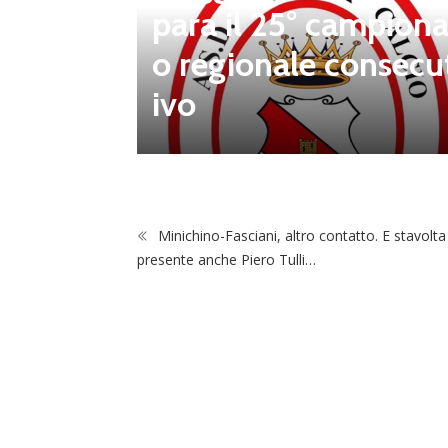
para il 25° campiona
 porta d
o regionale consecu
na Luca
ivo
Minichino-Fasciani, altro contatto. E stavolta
presente anche Piero Tulli…