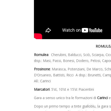
ROMULEA
Romulea
: Cherubini, Balducci, Sciò, Sciarpa, Cicc
disp.: Masi, Passi, Bonesi, Dodero, Pelosi, Capo
Frosinone
: Marasca, Potenziani, De Marco, Schia
D’Orsaneo, Battisti, Ricci A disp.: Brunetti, Ca
All.: Carinci
Marcatori
: 5’st, 10’st e 15’st Piacentini
Gara a senso unico tra le formazioni di
Carinci
Dopo un primo tempo a tinte gialloblu, la gara si 