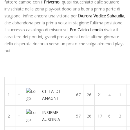
fattore campo con il
Priverno
, quasi risucchiato dalle squadre
invischiate nella zona play-out dopo una buona prima parte di
stagione. Infine ancora una vittoria per l’
Aurora Vodice
Sabaudia
,
che abbandona per la prima volta in stagione l’ultima posizione.
Il successo casalingo di misura sul
Pro Calcio Lenola
risalta il
carattere dei pontini, grandi protagonisti nelle ultime giornate
della disperata rincorsa verso un posto che valga almeno i play-
out.
CITTA’ DI
1
•
67
26
21
4
1
ANAGNI
INSIEME
2
•
57
26
17
6
3
AUSONIA