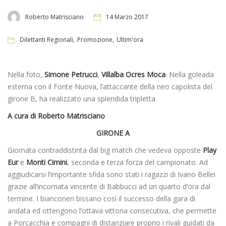
Roberto Matrisciano
14 Marzo 2017
,
,
Dilettanti Regionali
Promozione
Ultim'ora
Nella foto,
Simone Petrucci
,
Villalba Ocres Moca
. Nella goleada
esterna con il Fonte Nuova, l’attaccante della neo capolista del
girone B, ha realizzato una splendida tripletta
A cura di Roberto Matrisciano
GIRONE A
Giornata contraddistinta dal big match che vedeva opposte
Play
Eur
e
Monti
Cimini
, seconda e terza forza del campionato. Ad
aggiudicarsi l’importante sfida sono stati i ragazzi di Ivano Bellei
grazie all’incornata vincente di Babbucci ad un quarto d’ora dal
termine. I bianconeri bissano così il successo della gara di
andata ed ottengono l’ottava vittoria consecutiva, che permette
a Porcacchia e compagni di distanziare proprio i rivali guidati da