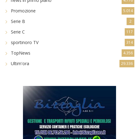
news in primo piano
4.776
Promozione
5.014
Serie B
2
Serie C
117
sportinoro TV
314
TopNews
4.356
Ultim'ora
29.336