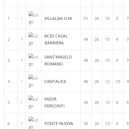
1
•
VILLALBA O.M.
51
26
16
3
7
ACES CASAL
2
?
49
26
15
4
7
BARRIERA
SANT’ANGELO
3
?
49
26
15
4
7
ROMANO
4
•
CANTALICE
46
26
12
10
4
VIGOR
5
•
43
26
13
4
9
PERCONTI
6
•
FONTE NUOVA
43
26
13
4
9