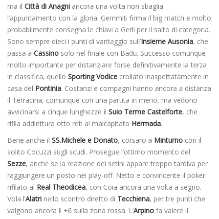
ma il
Città di Anagni
ancora una volta non sbaglia
l’appuntamento con la gloria. Gemmiti firma il big match e molto
probabilmente consegna le chiavi a Gerli per il salto di categoria.
Sono sempre dieci i punti di vantaggio sull’
Insieme Ausonia
, che
passa a
Cassino
solo nel finale con Badu. Successo comunque
molto importante per distanziare forse definitivamente la terza
in classifica, quello
Sporting Vodice
crollato inaspettatamente in
casa del
Pontinia
. Costanzi e compagni hanno ancora a distanza
il Terracina, comunque con una partita in meno, ma vedono
avvicinarsi a cinque lunghezze il
Suio Terme Castelforte
, che
rifila addirittura otto reti al malcapitato
Hermada
.
Bene anche il
SS.Michele e Donato
, corsaro a
Minturno
con il
solito Cocuzzi sugli scudi. Prosegue l’ottimo momento del
Sezze
, anche se la reazione dei setini appare troppo tardiva per
raggiungere un posto nei play-off. Netto e convincente il poker
rifilato al
Real
Theodicea
, con Coia ancora una volta a segno.
Vola l’
Alatri
nello scontro diretto di
Tecchiena
, per tre punti che
valgono ancora il +6 sulla zona rossa. L’
Arpino
fa valere il