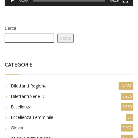
00:00
04:19
Cerca
Cerca
CATEGORIE
Dilettanti Regionali
14.882
Dilettanti Serie D
8.256
Eccellenza
8.589
Eccellenza Femminile
31
Giovanili
9.022