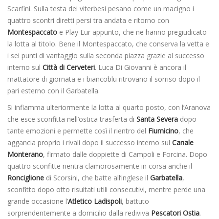
Scarfini. Sulla testa dei viterbesi pesano come un macigno i
quattro scontri diretti persi tra andata e ritorno con
Montespaccato
e Play Eur appunto, che ne hanno pregiudicato
la lotta al titolo. Bene il Montespaccato, che conserva la vetta e
i sei punti di vantaggio sulla seconda piazza grazie al successo
interno sul
Città di Cerveteri
. Luca Di Giovanni è ancora il
mattatore di giornata e i biancoblu ritrovano il sorriso dopo il
pari esterno con il Garbatella.
Si infiamma ulteriormente la lotta al quarto posto, con l’Aranova
che esce sconfitta nell’ostica trasferta di
Santa Severa
dopo
tante emozioni e permette così il rientro del
Fiumicino
, che
aggancia proprio i rivali dopo il successo interno sul
Canale
Monterano
, firmato dalle doppiette di Campoli e Forcina. Dopo
quattro sconfitte rientra clamorosamente in corsa anche il
Ronciglione
di Scorsini, che batte all’inglese il
Garbatella
,
sconfitto dopo otto risultati utili consecutivi, mentre perde una
grande occasione l’
Atletico
Ladispoli
, battuto
sorprendentemente a domicilio dalla rediviva
Pescatori Ostia
.