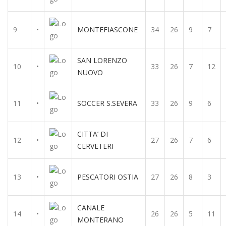
9
•
MONTEFIASCONE
34
26
9
7
SAN LORENZO
10
•
33
26
7
12
NUOVO
11
•
SOCCER S.SEVERA
33
26
9
6
CITTA’ DI
12
•
27
26
7
6
CERVETERI
13
•
PESCATORI OSTIA
27
26
8
3
CANALE
14
•
26
26
5
11
MONTERANO