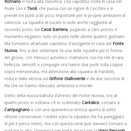
Romano
in testa alla classifica. L’ex capolista crolla in casa nel
finale con il
Tivoli
, che passa con un rigore di Cecchini e si
prende tre punti a dir poco importanti per le proprie ambizioni di
salvezza. La squadra di Lucani si vede anche raggiunta al
secondo posto dal
Casal Barriera
, pagando a caro prezzo il
momento negativo: solo un punto nelle ultime quattro giornate.
Ma torniamo all’attuale capolista, travolgente in casa del
Fonte
Nuova
, fino a due settimane fa una delle squadre più in forma
del girone, con Petrucci autentico mattatore con tre reti di rara
bellezza. Iannotti e compagni ora hanno due punti sulla coppia
sopra menzionata, ma attenzione alla squadra di Pandolfi,
reduce dalla vittoria sul
Grifone Gialloverde
e da due successi di
fila che ne hanno rilanciato ambizioni e morale.
Detto della nuova battuta d’arresto del Fonte Nuova, ora al
quarto posto in solitaria c’è lo scatenato
Cantalice
, corsaro a
Campagnano
e con una spaventosa striscia aperta di sette
vittorie consecutive. I reatini sono la squadra che ha pareggiato
di più e perso meno, ma con questa serie può davvero tornare a
puntare in alto. Domenica per metà amara per la
Vigor Perconti
,