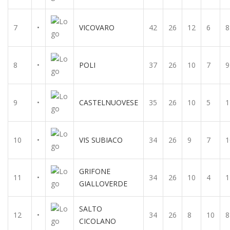
7
•
VICOVARO
42
26
12
6
8
8
•
POLI
37
26
10
7
9
9
•
CASTELNUOVESE
35
26
10
5
1
10
•
VIS SUBIACO
34
26
9
7
1
GRIFONE
11
•
34
26
10
4
1
GIALLOVERDE
SALTO
12
•
34
26
8
10
8
CICOLANO