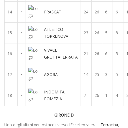
14
•
FRASCATI
24
26
6
6
ATLETICO
15
•
23
26
5
8
TORRENOVA
VIVACE
16
•
21
26
6
5
GROTTAFERRATA
17
•
AGORA’
14
25
3
5
INDOMITA
18
•
7
26
1
4
POMEZIA
GIRONE D
Uno degli ultimi veri ostacoli verso l’Eccellenza era il
Terracina
,