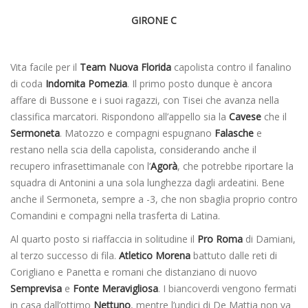
GIRONE C
Vita facile per il
Team Nuova Florida
capolista contro il fanalino
di coda
Indomita
Pomezia
. Il primo posto dunque è ancora
affare di Bussone e i suoi ragazzi, con Tisei che avanza nella
classifica marcatori. Rispondono all’appello sia la
Cavese
che il
Sermoneta
. Matozzo e compagni espugnano
Falasche
e
restano nella scia della capolista, considerando anche il
recupero infrasettimanale con l’
Agorà
, che potrebbe riportare la
squadra di Antonini a una sola lunghezza dagli ardeatini. Bene
anche il Sermoneta, sempre a -3, che non sbaglia proprio contro
Comandini e compagni nella trasferta di Latina.
Al quarto posto si riaffaccia in solitudine il
Pro Roma
di Damiani,
al terzo successo di fila.
Atletico Morena
battuto dalle reti di
Corigliano e Panetta e romani che distanziano di nuovo
Semprevisa
e
Fonte
Meravigliosa
. I biancoverdi vengono fermati
in casa dall’ottimo
Nettuno
, mentre l’undici di De Mattia non va