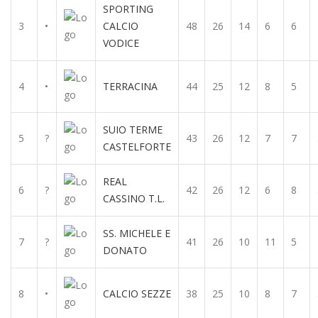
SPORTING
3
•
CALCIO
48
26
14
6
6
VODICE
4
•
TERRACINA
44
25
12
8
5
SUIO TERME
5
?
43
26
12
7
7
CASTELFORTE
REAL
6
?
42
26
12
6
8
CASSINO T.L.
SS. MICHELE E
7
?
41
26
10
11
5
DONATO
8
•
CALCIO SEZZE
38
25
10
8
7