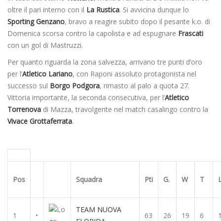
oltre il pari interno con il
La
Rustica
. Si avvicina dunque lo
Sporting
Genzano
, bravo a reagire subito dopo il pesante k.o. di
Domenica scorsa contro la capolista e ad espugnare
Frascati
con un gol di Mastruzzi.
Per quanto riguarda la zona salvezza, arrivano tre punti d’oro
per l’
Atletico Lariano
, con Raponi assoluto protagonista nel
successo sul
Borgo Podgora
, rimasto al palo a quota 27.
Vittoria importante, la seconda consecutiva, per l’
Atletico
Torrenova
di Mazza, travolgente nel match casalingo contro la
Vivace Grottaferrata
.
Pos
Squadra
Pti
G.
W
T
TEAM NUOVA
1
•
63
26
19
6