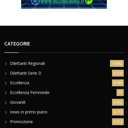
CATEGORIE
Dilettanti Regionali
14.882
Dilettanti Serie D
8.256
Eccellenza
8.589
Eccellenza Femminile
31
Giovanili
9.022
news in primo piano
4.776
Promozione
5.014