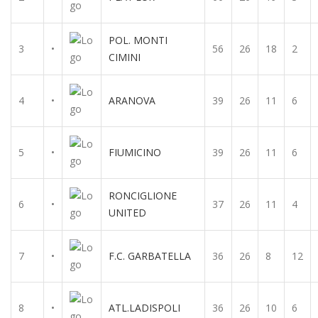
POL. MONTI
3
•
56
26
18
2
CIMINI
4
•
ARANOVA
39
26
11
6
5
•
FIUMICINO
39
26
11
6
RONCIGLIONE
6
•
37
26
11
4
UNITED
7
•
F.C. GARBATELLA
36
26
8
12
8
•
ATL.LADISPOLI
36
26
10
6