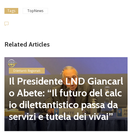
Tags
TopNews
Related Articles
Dilettanti Serie D
Coppa Italia Serie D, gli ab
binamenti dei preliminari
e del primo turno in progr
amma il 23 e il 30 agosto
alle 16.00