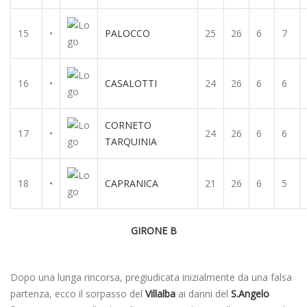
15
•
PALOCCO
25
26
6
7
16
•
CASALOTTI
24
26
6
6
CORNETO
17
•
24
26
6
6
TARQUINIA
18
•
CAPRANICA
21
26
6
5
GIRONE B
Dopo una lunga rincorsa, pregiudicata inizialmente da una falsa
partenza, ecco il sorpasso del
Villalba
ai danni del
S.Angelo