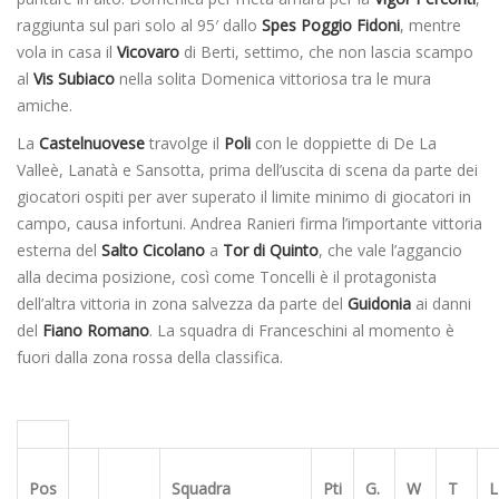
raggiunta sul pari solo al 95′ dallo
Spes Poggio Fidoni
, mentre
vola in casa il
Vicovaro
di Berti, settimo, che non lascia scampo
al
Vis Subiaco
nella solita Domenica vittoriosa tra le mura
amiche.
La
Castelnuovese
travolge il
Poli
con le doppiette di De La
Valleè, Lanatà e Sansotta, prima dell’uscita di scena da parte dei
giocatori ospiti per aver superato il limite minimo di giocatori in
campo, causa infortuni. Andrea Ranieri firma l’importante vittoria
esterna del
Salto Cicolano
a
Tor di Quinto
, che vale l’aggancio
alla decima posizione, così come Toncelli è il protagonista
dell’altra vittoria in zona salvezza da parte del
Guidonia
ai danni
del
Fiano Romano
. La squadra di Franceschini al momento è
fuori dalla zona rossa della classifica.
Pos
Squadra
Pti
G.
W
T
L