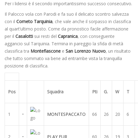
Per i lidensi è il secondo importantissimo successo consecutivo.
Il Palocco vola con Parodi e fa suo il delicato scontro salvezza
con il
Corneto Tarquinia
, che vale anche il sorpasso in classifica
al quart’ultimo posto. Come da pronostico facile affermazione
per il
Casalotti
sui resti del
Capranica
, con conseguente
aggancio sul Tarquinia. Termina in pareggio la sfida di metà
classifica tra
Montefiascone
e
San Lorenzo
Nuovo
, un risultato
che tutto sommato va bene ad entrambe vista la tranquilla
posizione di classifica.
Pos
Squadra
Pti
G.
W
T
1
•
MONTESPACCATO
66
26
20
6
2
•
PLAY EUR
60
26
19
3