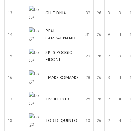
13
•
GUIDONIA
32
26
8
8
1
REAL
14
•
31
26
9
4
1
CAMPAGNANO
SPES POGGIO
15
•
29
26
7
8
1
FIDONI
16
•
FIANO ROMANO
28
26
8
4
1
17
•
TIVOLI 1919
25
26
7
4
1
18
•
TOR DI QUINTO
10
26
2
4
2