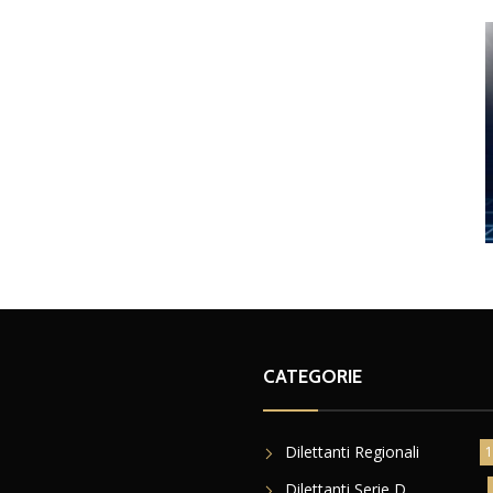
CATEGORIE
Dilettanti Regionali
1
Dilettanti Serie D