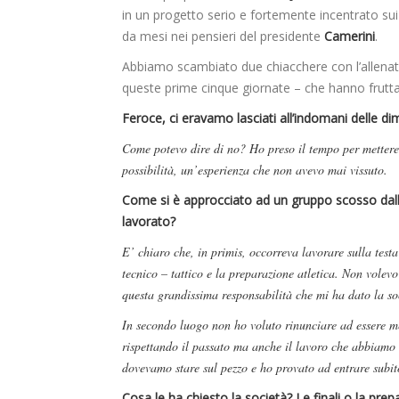
in un progetto serio e fortemente incentrato sui
da mesi nei pensieri del presidente
Camerini
.
Abbiamo scambiato due chiacchere con l’allenato
queste prime cinque giornate – che hanno fruttato
Feroce, ci eravamo lasciati all’indomani delle di
Come potevo dire di no? Ho preso il tempo per mettere 
possibilità, un’esperienza che non avevo mai vissuto.
Come si è approcciato ad un gruppo scosso dalla
lavorato?
E’ chiaro che, in primis, occorreva lavorare sulla testa 
tecnico – tattico e la preparazione atletica. Non volevo
questa grandissima responsabilità che mi ha dato la so
In secondo luogo non ho voluto rinunciare ad essere me
rispettando il passato ma anche il lavoro che abbiamo 
dovevamo stare sul pezzo e ho provato ad entrare subito
Cosa le ha chiesto la società? Le finali o la prep