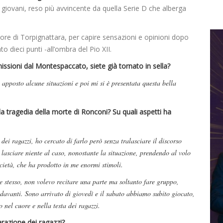
 giovani, reso più avvincente da quella Serie D che alberga
re di Torpignattara, per capire sensazioni e opinioni dopo
 dieci punti -all’ombra del Pio XII.
missioni dal Montespaccato, siete già tornato in sella?
apposto alcune situazioni e poi mi si è presentata questa bella
 tragedia della morte di Ronconi? Su quali aspetti ha
dei ragazzi, ho cercato di farlo però senza tralasciare il discorso
 lasciare niente al caso, nonostante la situazione, prendendo al volo
cietà, che ha prodotto in me enormi stimoli.
 stesso, non volevo recitare una parte ma soltanto fare gruppo,
davanti. Sono arrivato di giovedì e il sabato abbiamo subito giocato,
 nel cuore e nella testa dei ragazzi.
arazione dei ragazzi?