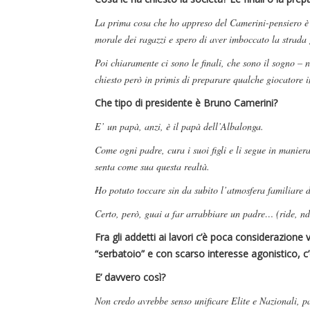
La prima cosa che ho appreso del Camerini-pensiero è s
morale dei ragazzi e spero di aver imboccato la strada 
Poi chiaramente ci sono le finali, che sono il sogno – 
chiesto però in primis di preparare qualche giocatore i
Che tipo di presidente è Bruno Camerini?
E’ un papà, anzi, è il papà dell’Albalonga.
Come ogni padre, cura i suoi figli e li segue in manier
senta come sua questa realtà.
Ho potuto toccare sin da subito l’atmosfera familiare 
Certo, però, guai a far arrabbiare un padre… (ride, nd
Fra gli addetti ai lavori c’è poca considerazione
“serbatoio” e con scarso interesse agonistico, c’è
E’ davvero così?
Non credo avrebbe senso unificare Elite e Nazionali, p