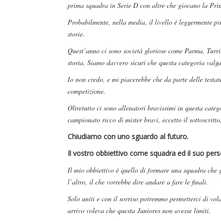
prima squadra in Serie D con altre che giocano la Pr
Probabilmente, nella media, il livello è leggermente più
storie.
Quest’anno ci sono società gloriose come Parma, Turris
storia. Siamo davvero sicuri che questa categoria valg
Io non credo, e mi piacerebbe che da parte delle testate
competizione.
Oltretutto ci sono allenatori bravissimi in questa cate
campionato ricco di mister bravi, eccetto il sottoscritto.
Chiudiamo con uno sguardo al futuro.
Il vostro obbiettivo come squadra ed il suo per
Il mio obbiettivo è quello di formare una squadra che g
l’altro, il che vorrebbe dire andare a fare le finali.
Solo uniti e con il sorriso potremmo permetterci di vol
arrivo voleva che questa Juniores non avesse limiti.