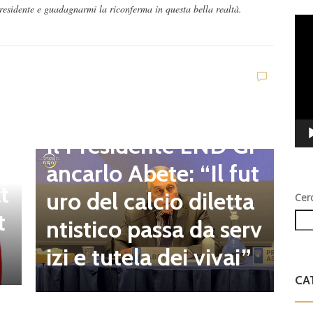
Presidente e guadagnarmi la riconferma in questa bella realtà.
Vid
Play
D
d
C
Dilettanti Regionali
e
g
Il Presidente LND Gi
e
r
ancarlo Abete: “Il fut
t
o
uro del calcio diletta
Cer
t
a
ntistico passa da serv
a
izi e tutela dei vivai”
CA