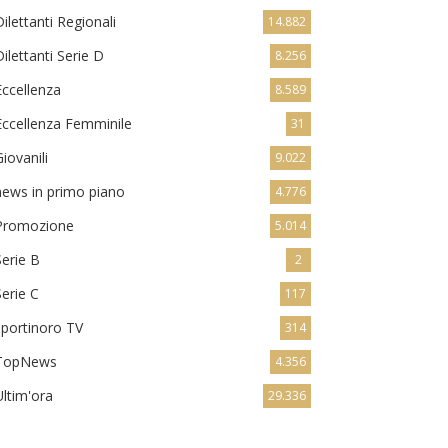
Dilettanti Regionali
14.882
Dilettanti Serie D
8.256
Eccellenza
8.589
Eccellenza Femminile
31
Giovanili
9.022
news in primo piano
4.776
Promozione
5.014
Serie B
2
Serie C
117
sportinoro TV
314
TopNews
4.356
Ultim'ora
29.336