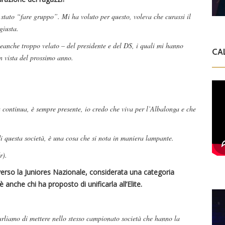
tato “fare gruppo”. Mi ha voluto per questo, voleva che curassi il
giusta.
neanche troppo velato – del presidente e del DS, i quali mi hanno
CA
n vista del prossimo anno.
a continua, è sempre presente, io credo che viva per l’Albalonga e che
di questa società, è una cosa che si nota in maniera lampante.
r).
 verso la Juniores Nazionale, considerata una categoria
 anche chi ha proposto di unificarla all’Elite.
arliamo di mettere nello stesso campionato società che hanno la