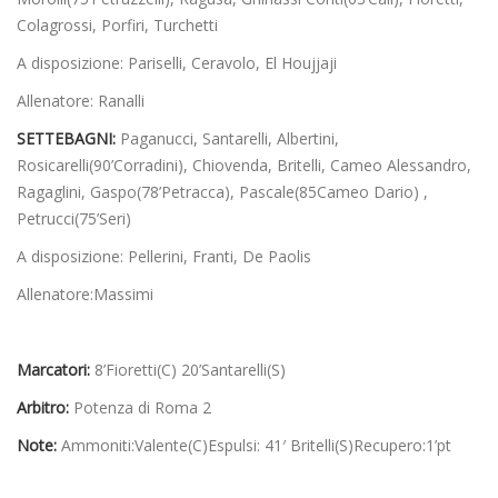
Colagrossi, Porfiri, Turchetti
A disposizione: Pariselli, Ceravolo, El Houjjaji
Allenatore: Ranalli
SETTEBAGNI:
Paganucci, Santarelli, Albertini,
Rosicarelli(90’Corradini), Chiovenda, Britelli, Cameo Alessandro,
Ragaglini, Gaspo(78’Petracca), Pascale(85Cameo Dario) ,
Petrucci(75’Seri)
A disposizione: Pellerini, Franti, De Paolis
Allenatore:Massimi
Marcatori:
8’Fioretti(C) 20’Santarelli(S)
Arbitro:
Potenza di Roma 2
Note:
Ammoniti:Valente(C)Espulsi: 41′ Britelli(S)Recupero:1’pt