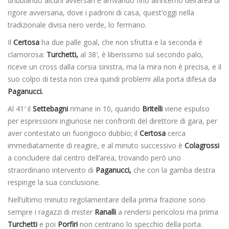
dribblando alcuni avversari e arrivando fino all’interno dell’area di
rigore avversaria, dove i padroni di casa, quest’oggi nella
tradizionale divisa nero verde, lo fermano.
Il
Certosa
ha due palle goal, che non sfrutta e la seconda è
clamorosa:
Turchetti,
al 38′, è liberissimo sul secondo palo,
riceve un cross dalla corsia sinistra, ma la mira non è precisa, e il
suo colpo di testa non crea quindi problemi alla porta difesa da
Paganucci.
Al 41′ il
Settebagni
rimane in 10, quando
Britelli
viene espulso
per espressioni ingiuriose nei confronti del direttore di gara, per
aver contestato un fuorigioco dubbio; il
Certosa
cerca
immediatamente di reagire, e al minuto successivo è
Colagrossi
a concludere dal centro dell’area, trovando però uno
straordinario intervento di
Paganucci,
che con la gamba destra
respinge la sua conclusione.
Nell’ultimo minuto regolamentare della prima frazione sono
sempre i ragazzi di mister
Ranalli
a rendersi pericolosi ma prima
Turchetti
e poi
Porfiri
non centrano lo specchio della porta.