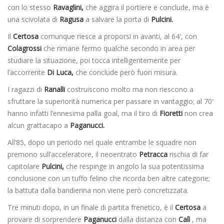
con lo stesso
Ravaglini,
che aggira il portiere e conclude, ma è
una scivolata di
Ragusa
a salvare la porta di
Pulcini.
Il
Certosa
comunque riesce a proporsi in avanti, al 64′, con
Colagrossi
che rimane fermo qualche secondo in area per
studiare la situazione, poi tocca intelligentemente per
l’accorrente
Di Luca,
che conclude però fuori misura.
I ragazzi di
Ranalli
costruiscono molto ma non riescono a
sfruttare la superiorità numerica per passare in vantaggio; al 70′
hanno infatti l’ennesima palla goal, ma il tiro di
Fioretti
non crea
alcun grattacapo a
Paganucci.
All’85, dopo un periodo nel quale entrambe le squadre non
premono sull’acceleratore, il neoentrato
Petracca
rischia di far
capitolare
Pulcini,
che respinge in angolo la sua potentissima
conclusione con un tuffo felino che ricorda ben altre categorie;
la battuta dalla bandierina non viene però concretizzata.
Tre minuti dopo, in un finale di partita frenetico, è il
Certosa
a
provare di sorprendere
Paganucci
dalla distanza con
Calì
, ma