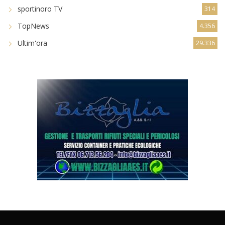
sportinoro TV
314
TopNews
4.356
Ultim'ora
29.336