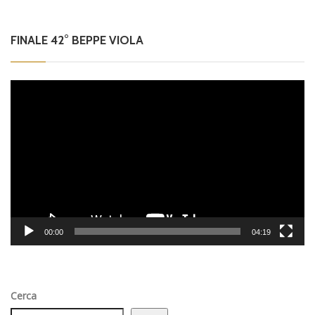
FINALE 42° BEPPE VIOLA
Video
Player
00:00
04:19
Cerca