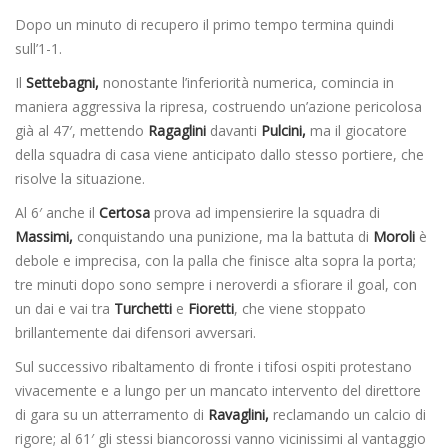
Dopo un minuto di recupero il primo tempo termina quindi
sull’1-1.
Il
Settebagni,
nonostante l’inferiorità numerica, comincia in
maniera aggressiva la ripresa, costruendo un’azione pericolosa
già al 47′, mettendo
Ragaglini
davanti
Pulcini,
ma il giocatore
della squadra di casa viene anticipato dallo stesso portiere, che
risolve la situazione.
Al 6′ anche il
Certosa
prova ad impensierire la squadra di
Massimi,
conquistando una punizione, ma la battuta di
Moroli
è
debole e imprecisa, con la palla che finisce alta sopra la porta;
tre minuti dopo sono sempre i neroverdi a sfiorare il goal, con
un dai e vai tra
Turchetti
e
Fioretti
, che viene stoppato
brillantemente dai difensori avversari.
Sul successivo ribaltamento di fronte i tifosi ospiti protestano
vivacemente e a lungo per un mancato intervento del direttore
di gara su un atterramento di
Ravaglini,
reclamando un calcio di
rigore; al 61′ gli stessi biancorossi vanno vicinissimi al vantaggio