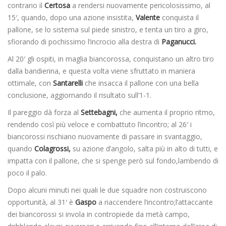
contrario il
Certosa
a rendersi nuovamente pericolosissimo, al
15′, quando, dopo una azione insistita,
Valente
conquista il
pallone, se lo sistema sul piede sinistro, e tenta un tiro a giro,
sfiorando di pochissimo l’incrocio alla destra di
Paganucci.
Al 20′ gli ospiti, in maglia biancorossa, conquistano un altro tiro
dalla bandierina, e questa volta viene sfruttato in maniera
ottimale, con
Santarelli
che insacca il pallone con una bella
conclusione, aggiornando il risultato sull’1-1.
Il pareggio dà forza al
Settebagni,
che aumenta il proprio ritmo,
rendendo così più veloce e combattuto l’incontro; al 26′ i
biancorossi rischiano nuovamente di passare in svantaggio,
quando
Colagrossi,
su azione d’angolo, salta più in alto di tutti, e
impatta con il pallone, che si spenge però sul fondo,lambendo di
poco il palo.
Dopo alcuni minuti nei quali le due squadre non costruiscono
opportunità, al 31′ è
Gaspo
a riaccendere l’incontro;l’attaccante
dei biancorossi si invola in contropiede da metà campo,