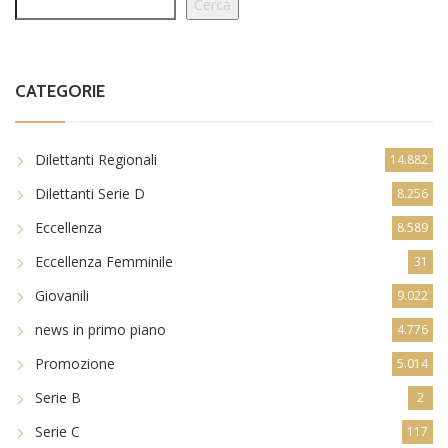
Cerca
CATEGORIE
Dilettanti Regionali
14.882
Dilettanti Serie D
8.256
Eccellenza
8.589
Eccellenza Femminile
31
Giovanili
9.022
news in primo piano
4.776
Promozione
5.014
Serie B
2
Serie C
117