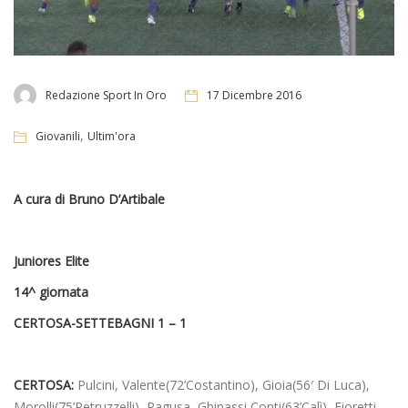
Redazione Sport In Oro
17 Dicembre 2016
,
Giovanili
Ultim'ora
A cura di Bruno D’Artibale
Juniores Elite
14^ giornata
CERTOSA-SETTEBAGNI 1 – 1
CERTOSA:
Pulcini, Valente(72’Costantino), Gioia(56′ Di Luca),
Morolli(75’Petruzzelli), Ragusa, Ghinassi Conti(63’Calì), Fioretti,