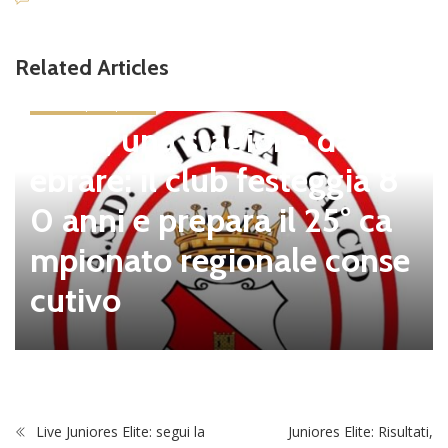
Related Articles
news in primo piano
Tolfa, una stagione da cel
ebrare: il club festeggia 8
0 anni e prepara il 25° ca
mpionato regionale conse
cutivo
Live Juniores Elite: segui la
Juniores Elite: Risultati,