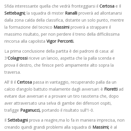
Sfida interessante quella che vedrà fronteggiarsi il
Certosa
e Il
Settebagni;
la squadra di mister
Ranalli
proverà ad allontanarsi
dalla zona calda della classifica, distante un solo punto, mentre
la formazione del tecnico
Massimi
proverà a strappare il
massimo risultato, per non perdere il treno della difficilissima
rincorsa alla capolista
Vigor Perconti.
La prima conclusione della partita è dei padroni di casa: al
3′
Colagrossi
riceve un lancio, aspetta che la palla scenda e
prova il destro, che finisce però ampiamente alto sopra la
traversa.
All’ 8 il
Certosa
passa in vantaggio, recuperando palla da un
calcio d’angolo battuto malamente dagli avversari: è
Fioretti
ad
evitare due avversari e a provare un tiro rasoterra che, dopo
aver attraversato una selva di gambe dei difensori ospiti,
trafigge
Paganucci,
portando il risultato sull’1-0.
Il
Settebagni
prova a reagire,ma lo fa in maniera imprecisa, non
creando quindi grandi problemi alla squadra di
Massimi;
è al