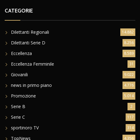
CATEGORIE
Dilettanti Regionali
14.882
Dilettanti Serie D
8.256
Eccellenza
8.589
Eccellenza Femminile
31
Giovanili
9.022
news in primo piano
4.776
Promozione
5.014
Serie B
2
Serie C
117
sportinoro TV
314
TopNews
4.356