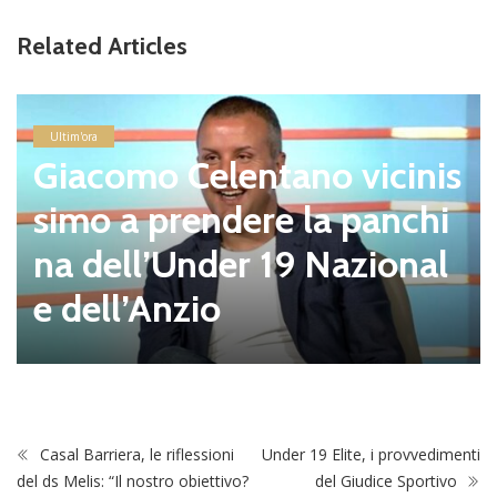
Related Articles
Ultim'ora
Giacomo Celentano vicinis
simo a prendere la panchi
na dell’Under 19 Nazional
e dell’Anzio
Casal Barriera, le riflessioni
Under 19 Elite, i provvedimenti
del ds Melis: “Il nostro obiettivo?
del Giudice Sportivo