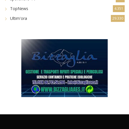
TopNews
4.351
Ultim'ora
29.330