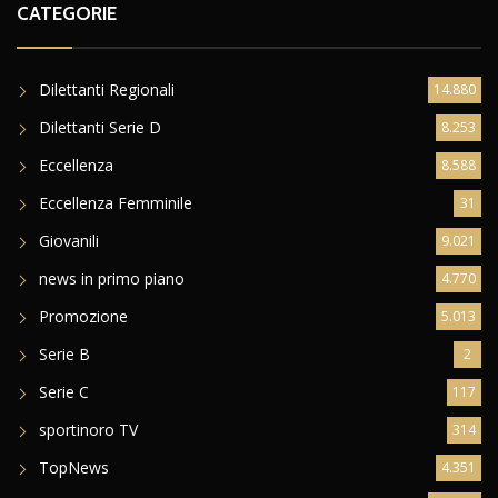
CATEGORIE
Dilettanti Regionali
14.880
Dilettanti Serie D
8.253
Eccellenza
8.588
Eccellenza Femminile
31
Giovanili
9.021
news in primo piano
4.770
Promozione
5.013
Serie B
2
Serie C
117
sportinoro TV
314
TopNews
4.351