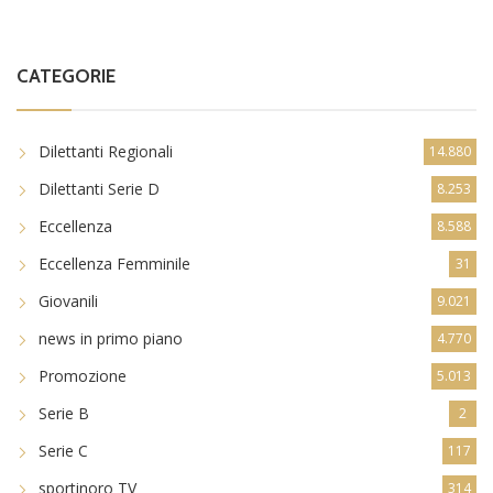
CATEGORIE
Dilettanti Regionali
14.880
Dilettanti Serie D
8.253
Eccellenza
8.588
Eccellenza Femminile
31
Giovanili
9.021
news in primo piano
4.770
Promozione
5.013
Serie B
2
Serie C
117
sportinoro TV
314