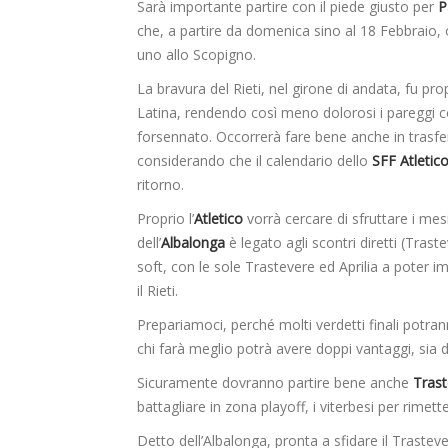
Sarà importante partire con il piede giusto per
P
che, a partire da domenica sino al 18 Febbraio, o
uno allo Scopigno.
La bravura del Rieti, nel girone di andata, fu pr
Latina, rendendo così meno dolorosi i pareggi co
forsennato. Occorrerà fare bene anche in trasferta
considerando che il calendario dello
SFF Atletic
ritorno.
Proprio l’
Atletico
vorrà cercare di sfruttare i mesi
dell’
Albalonga
è legato agli scontri diretti (Traste
soft, con le sole Trastevere ed Aprilia a poter i
il Rieti.
Prepariamoci, perché molti verdetti finali potra
chi farà meglio potrà avere doppi vantaggi, sia di 
Sicuramente dovranno partire bene anche
Trast
battagliare in zona playoff, i viterbesi per rimet
Detto dell’Albalonga, pronta a sfidare il Trastev