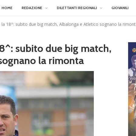
HOME
REDAZIONE
DILETTANTI REGIONALI
GIOVANILI
 la 18^: subito due big match, Albalonga e Atletico sognano la rimon
18^: subito due big match,
 sognano la rimonta