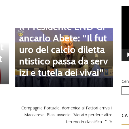
D
d
Vid
C
Play
Dilettanti Regionali
e
g
Il Presidente LND Gi
e
r
ancarlo Abete: “Il fut
t
o
uro del calcio diletta
t
a
ntistico passa da serv
a
izi e tutela dei vivai”
Cer
o
Compagnia Portuale, domenica al Fattori arriva il
Maccarese. Blasi avverte: “Vietato perdere altro
CA
terreno in classifica…”