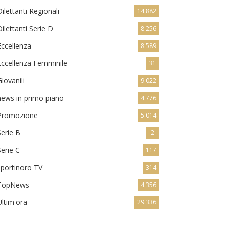
Dilettanti Regionali
14.882
Dilettanti Serie D
8.256
Eccellenza
8.589
Eccellenza Femminile
31
Giovanili
9.022
news in primo piano
4.776
Promozione
5.014
Serie B
2
Serie C
117
sportinoro TV
314
TopNews
4.356
Ultim'ora
29.336