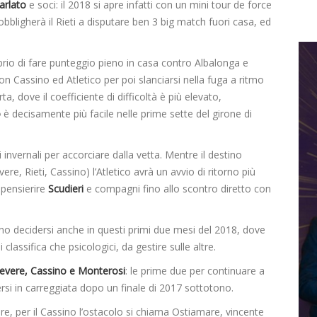
arlato
e soci: il 2018 si apre infatti con un mini tour de force
bbligherà il Rieti a disputare ben 3 big match fuori casa, ed
oprio di fare punteggio pieno in casa contro Albalonga e
n Cassino ed Atletico per poi slanciarsi nella fuga a ritmo
, dove il coefficiente di difficoltà è più elevato,
o
è decisamente più facile nelle prime sette del girone di
 invernali per accorciare dalla vetta. Mentre il destino
vere, Rieti, Cassino) l’Atletico avrà un avvio di ritorno più
mpensierire
Scudieri
e compagni fino allo scontro diretto con
nno decidersi anche in questi primi due mesi del 2018, dove
classifica che psicologici, da gestire sulle altre.
evere, Cassino e Monterosi
: le prime due per continuare a
tersi in carreggiata dopo un finale di 2017 sottotono.
ere, per il Cassino l’ostacolo si chiama Ostiamare, vincente