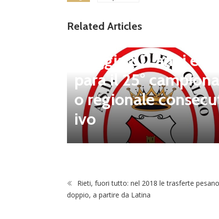
news in primo piano
Tolfa, una stagione 
Related Articles
a celebrare: il club f
steggia 80 anni e pr
para il 25° campiona
 porta d
o regionale consecu
na Luca
ivo
Rieti, fuori tutto: nel 2018 le trasferte pesan
doppio, a partire da Latina