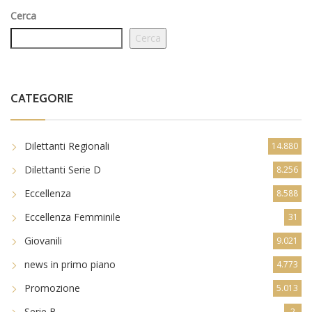
Cerca
Cerca
CATEGORIE
Dilettanti Regionali
14.880
Dilettanti Serie D
8.256
Eccellenza
8.588
Eccellenza Femminile
31
Giovanili
9.021
news in primo piano
4.773
Promozione
5.013
Serie B
2