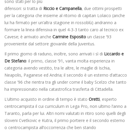
sono stati per lo più
difensori: si tratta di
Riccio e Campanella
, due ottimi prospetti
per la categoria che insieme al ritorno di capitan Lolaico (anche
lui ha firmato per un’altra stagione in rossoblù) andranno a
formare la linea difensiva in quel 4-3-3 tanto caro al tecnico ex
Cavese; è arrivato anche
Carmine Esposito
un classe ’93
proveniente dal settore giovanile della Juventus.
Il primo giorno di raduno, inoltre, sono arrivati i sì di
Liccardo e
De Stefano
: il primo, classe ’91, vanta molta esperienza in
categoria avendo vestito, tra le altre, le maglie di Ischia,
Neapolis, Paganese ed Andria; il secondo è un esterno d’attacco
classe ’96 che rientra tra gli under come il baby Scelzo che tanto
ha impressionato nella catastrofica trasferta di Cittadella.
L’ultimo acquisto in ordine di tempo è stato
Oretti
, esperto
centrocampista il cui curriculum in Lega Pro, non ultimo l’anno a
Taranto, parla per lui. Altri nomi valutati in ritiro sono quelli degli
sloveni Cvetkovic e Kutra, il primo portiere e il secondo esterno
o centrocampista all’occorrenza che ben stando