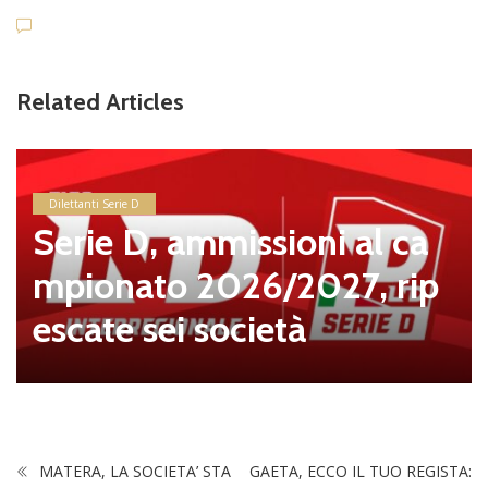
Related Articles
Dilettanti Serie D
Serie D, ammissioni al ca
mpionato 2026/2027, rip
escate sei società
MATERA, LA SOCIETA’ STA
GAETA, ECCO IL TUO REGISTA: