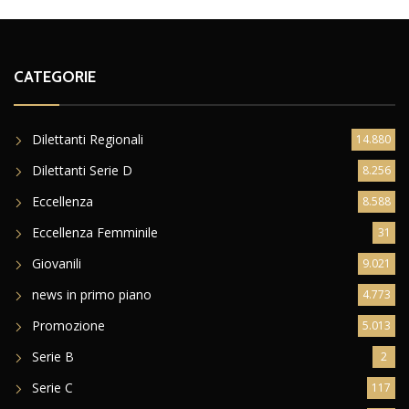
CATEGORIE
Dilettanti Regionali
14.880
Dilettanti Serie D
8.256
Eccellenza
8.588
Eccellenza Femminile
31
Giovanili
9.021
news in primo piano
4.773
Promozione
5.013
Serie B
2
Serie C
117