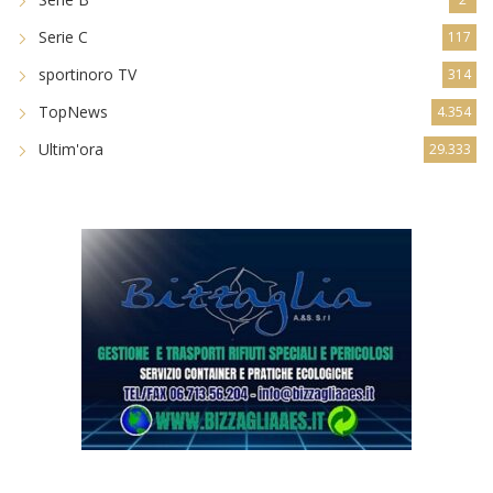
Serie C
117
sportinoro TV
314
TopNews
4.354
Ultim'ora
29.333