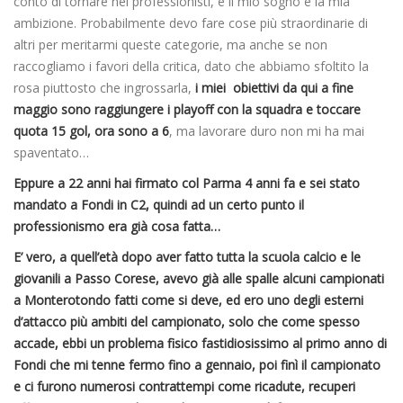
conto di tornare nei professionisti, è il mio sogno e la mia
ambizione. Probabilmente devo fare cose più straordinarie di
altri per meritarmi queste categorie, ma anche se non
raccogliamo i favori della critica, dato che abbiamo sfoltito la
rosa piuttosto che ingrossarla,
i miei obiettivi da qui a fine
maggio sono raggiungere i playoff con la squadra e toccare
quota 15 gol, ora sono a 6
, ma lavorare duro non mi ha mai
spaventato…
Eppure a 22 anni hai firmato col Parma 4 anni fa e sei stato
mandato a Fondi in C2, quindi ad un certo punto il
professionismo era già cosa fatta…
E’ vero, a quell’età dopo aver fatto tutta la scuola calcio e le
giovanili a Passo Corese, avevo già alle spalle alcuni campionati
a Monterotondo fatti come si deve, ed ero uno degli esterni
d’attacco più ambiti del campionato, solo che come spesso
accade, ebbi un problema fisico fastidiosissimo al primo anno di
Fondi che mi tenne fermo fino a gennaio, poi finì il campionato
e ci furono numerosi contrattempi come ricadute, recuperi