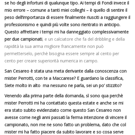
se ho degli infortuni di qualunque tipo. Ai tempi di Fondi invece il
mio errore – comune a tanti miei colleghi – è quello di sentire il
peso dell’importanza di essere finalmente riusciti a raggiungere il
professionismo e quindi più volte sono rientrato in anticipo.
Questo affrettare i tempi mi ha danneggiato complessivamente
per due campionati
, e un calciatore che fa del dribbling e della
rapidità la sua arma migliore francamente non può
permetterselo, perchè bisogna essere sempre al cento per
cento per creare superiorità numerica in campo.
San Cesareo è stata una meta derivante dalla conoscenza con
mister Perrotti, con te a Maccarese? E guardano la classifica,
Siete molto in alto ma nessuno ne parla, sei un po’ stizzito?
Venendo alla prima parte della domanda, sì sono qua perchè
mister Perrotti mi ha contattato questa estate e anche se mi
era stato subito evidenziato come questo San Cesareo non
avesse come negli anni passati la ferma intenzione di vincere il
campionato, non me ne sono fatto un problema, dato che col
mister mi ha fatto piacere da subito lavorare e so cosa serve