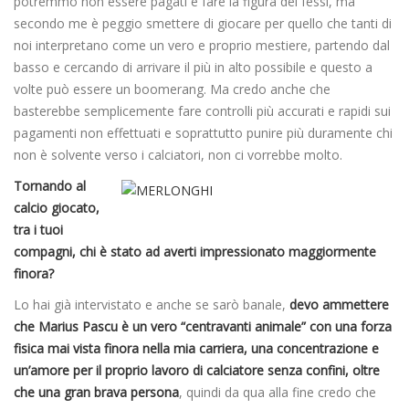
potremmo non essere pagati e fare la figura dei fessi, ma
secondo me è peggio smettere di giocare per quello che tanti di
noi interpretano come un vero e proprio mestiere, partendo dal
basso e cercando di arrivare il più in alto possibile e questo a
volte può essere un boomerang. Ma credo anche che
basterebbe semplicemente fare controlli più accurati e rapidi sui
pagamenti non effettuati e soprattutto punire più duramente chi
non è solvente verso i calciatori, non ci vorrebbe molto.
Tornando al
calcio giocato,
tra i tuoi
compagni, chi è stato ad averti impressionato maggiormente
finora?
Lo hai già intervistato e anche se sarò banale,
devo ammettere
che Marius Pascu è un vero “centravanti animale” con una forza
fisica mai vista finora nella mia carriera, una concentrazione e
un’amore per il proprio lavoro di calciatore senza confini, oltre
che una gran brava persona
, quindi da qua alla fine credo che