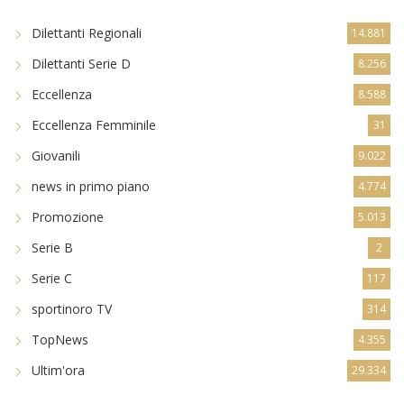
Dilettanti Regionali
14.881
Dilettanti Serie D
8.256
Eccellenza
8.588
Eccellenza Femminile
31
Giovanili
9.022
news in primo piano
4.774
Promozione
5.013
Serie B
2
Serie C
117
sportinoro TV
314
TopNews
4.355
Ultim'ora
29.334