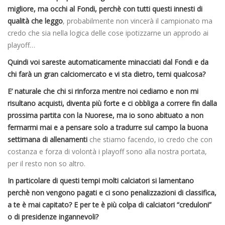
migliore, ma occhi al Fondi, perchè con tutti questi innesti di
qualità che leggo
, probabilmente non vincerà il campionato ma
credo che sia nella logica delle cose ipotizzarne un approdo ai
playoff…
Quindi voi sareste automaticamente minacciati dal Fondi e da
chi farà un gran calciomercato e vi sta dietro, temi qualcosa?
E’ naturale che chi si rinforza mentre noi cediamo e non mi
risultano acquisti, diventa più forte e ci obbliga a correre fin dalla
prossima partita con la Nuorese, ma io sono abituato a non
fermarmi mai e a pensare solo a tradurre sul campo la buona
settimana di allenamenti
che stiamo facendo, io credo che con
costanza e forza di volontà i playoff sono alla nostra portata,
per il resto non so altro.
In particolare di questi tempi molti calciatori si lamentano
perchè non vengono pagati e ci sono penalizzazioni di classifica,
a te è mai capitato? E per te è più colpa di calciatori “creduloni”
o di presidenze ingannevoli?