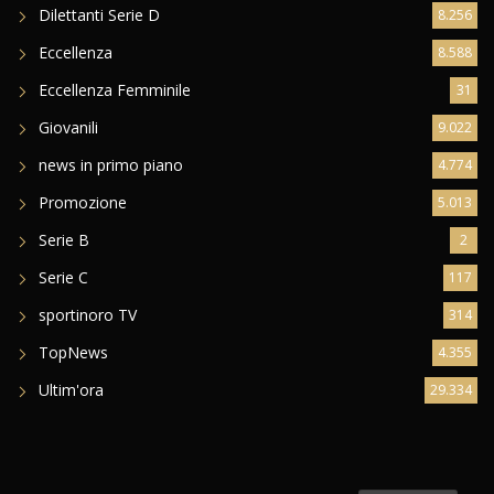
Dilettanti Serie D
8.256
Eccellenza
8.588
Eccellenza Femminile
31
Giovanili
9.022
news in primo piano
4.774
Promozione
5.013
Serie B
2
Serie C
117
sportinoro TV
314
TopNews
4.355
Ultim'ora
29.334