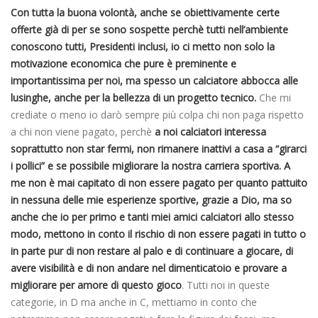
Con tutta la buona volontà, anche se obiettivamente certe
offerte già di per se sono sospette perchè tutti nell’ambiente
conoscono tutti, Presidenti inclusi, io ci metto non solo la
motivazione economica che pure è preminente e
importantissima per noi, ma spesso un calciatore abbocca alle
lusinghe, anche per la bellezza di un progetto tecnico.
Che mi
crediate o meno io darò sempre più colpa chi non paga rispetto
a chi non viene pagato, perchè
a noi calciatori interessa
soprattutto non star fermi, non rimanere inattivi a casa a “girarci
i pollici” e se possibile migliorare la nostra carriera sportiva. A
me non è mai capitato di non essere pagato per quanto pattuito
in nessuna delle mie esperienze sportive, grazie a Dio, ma so
anche che io per primo e tanti miei amici calciatori allo stesso
modo, mettono in conto il rischio di non essere pagati in tutto o
in parte pur di non restare al palo e di continuare a giocare, di
avere visibilità e di non andare nel dimenticatoio e provare a
migliorare per amore di questo gioco
. Tutti noi in queste
categorie, in D ma anche in C, mettiamo in conto che