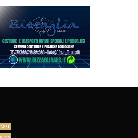
4.881
8.256