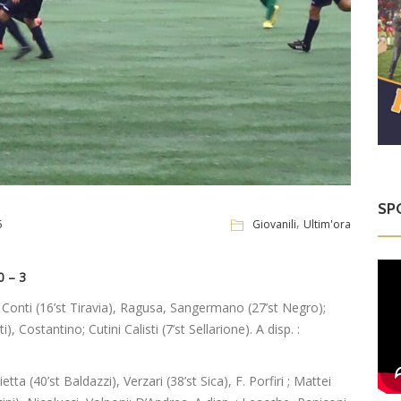
SP
,
5
Giovanili
Ultim'ora
 – 3
, Conti (16’st Tiravia), Ragusa, Sangermano (27’st Negro);
i), Costantino; Cutini Calisti (7’st Sellarione). A disp. :
ta (40’st Baldazzi), Verzari (38’st Sica), F. Porfiri ; Mattei