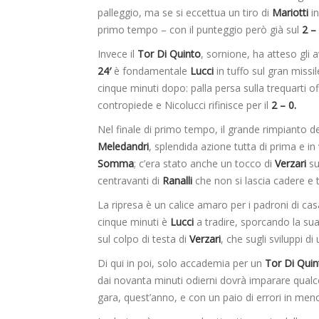
palleggio, ma se si eccettua un tiro di
Mariotti
i
primo tempo – con il punteggio però già sul
2 –
Invece il
Tor Di Quinto
, sornione, ha atteso gli 
24′
è fondamentale
Lucci
in tuffo sul gran missil
cinque minuti dopo: palla persa sulla trequarti o
contropiede e Nicolucci rifinisce per il
2 – 0.
Nel finale di primo tempo, il grande rimpianto d
Meledandri
, splendida azione tutta di prima e in
Somma
; c’era stato anche un tocco di
Verzari
s
centravanti di
Ranalli
che non si lascia cadere e te
La ripresa è un calice amaro per i padroni di c
cinque minuti è
Lucci
a tradire, sporcando la sua
sul colpo di testa di
Verzari
, che sugli sviluppi d
Di qui in poi, solo accademia per un
Tor Di Quin
dai novanta minuti odierni dovrà imparare qual
gara, quest’anno, e con un paio di errori in meno