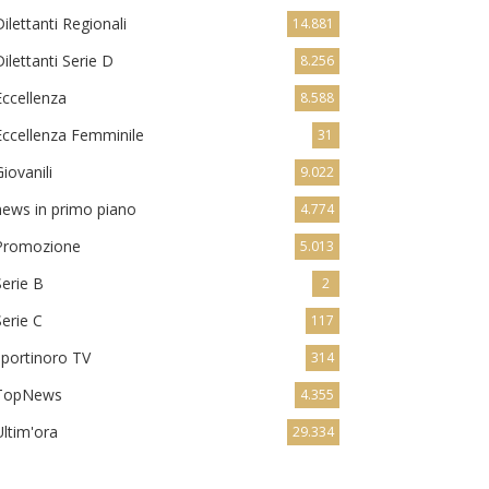
Dilettanti Regionali
14.881
Dilettanti Serie D
8.256
Eccellenza
8.588
Eccellenza Femminile
31
Giovanili
9.022
news in primo piano
4.774
Promozione
5.013
Serie B
2
Serie C
117
sportinoro TV
314
TopNews
4.355
Ultim'ora
29.334