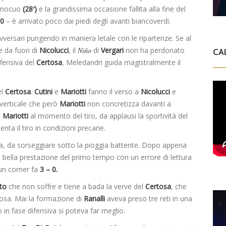
nnocuo
(28′)
e la grandissima occasione fallita alla fine del
 0
– è arrivato poco dai piedi degli avanti biancoverdi.
avversari pungendo in maniera letale con le ripartenze. Se al
e da fuori di
Nicolucci
, il
Niño
di
Vergari
non ha perdonato
CA
ffensiva del
Certosa
, Meledandri guida magistralmente il
el
Certosa
.
Cutini
e
Mariotti
fanno il verso a
Nicolucci
e
 verticale che però
Mariotti
non concretizza davanti a
u
Mariotti
al momento del tiro, da applausi la sportività del
nta il tiro in condizioni precarie.
asa, da sorseggiare sotto la pioggia battente. Dopo appena
 bella prestazione del primo tempo con un errore di lettura
i un corner fa
3 – 0.
to
che non soffre e tiene a bada la verve del
Certosa
, che
cosa. Mai la formazione di
Ranalli
aveva preso tre reti in una
 in fase difensiva si poteva far meglio.