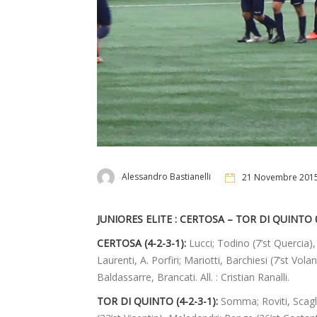
Alessandro Bastianelli
21 Novembre 201
JUNIORES ELITE : CERTOSA – TOR DI QUINTO 0
CERTOSA (4-2-3-1):
Lucci; Todino (7’st Quercia)
Laurenti, A. Porfiri; Mariotti, Barchiesi (7’st Volant
Baldassarre, Brancati. All. : Cristian Ranalli.
TOR DI QUINTO (4-2-3-1):
Somma; Roviti, Scagliet