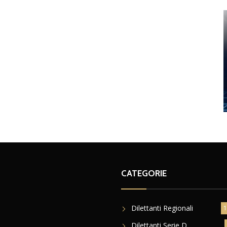
CATEGORIE
Dilettanti Regionali
1
Dilettanti Serie D