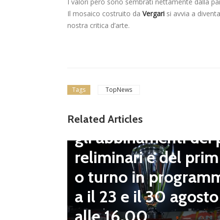
I valori però sono sembrati nettamente dalla pa
Il mosaico costruito da
Vergari
si avvia a diven
nostra critica d’arte.
Tags
TopNews
Dilettanti Serie D
Coppa Italia Serie D
Related Articles
gli abbinamenti dei 
LND Gi
reliminari e del prim
“Il fut
o turno in program
diletta
a il 23 e il 30 agosto
 da serv
alle 16.00
 vivai”