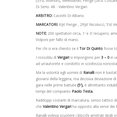
(33’st Visentin), Meledandri; Penge (26’st Costant
Di Serio. All. : Valentino Vergari.
ARBITRO:
Caciotti Di Albano.
MARCATORI:
6’pt Penge , 29’pt Nicolucci, 5’st Ve
NOTE:
200 spettatori circa, 1′ e 3′ recupero; amm
Volponi per fallo di mano.
Per chi si era chiesto se il
Tor Di Quinto
fosse to
I rossoblu di
Vergari
si impongono per
3 – 0
in u
ad un’autorete e condotto in scioltezza nonostan
Ma la volontà agli uomini di
Ranalli
non è bastata
giovarsi della leggera, ma decisiva deviazione d
gara nelle prime battute
(5′),
è altrettanto indubb
tempi del compianto
Paolo Testa.
Raddoppi costanti di marcatura, senso tattico di
che
Valentino Vergari
ha opposto alla verve dei f
Ranalli voleva scuotere i blocchi arretrati degli o