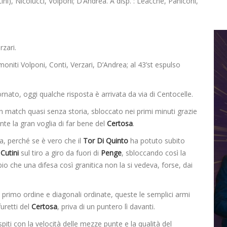
ini), Nicolucci, Volponi; D’Andrea. A disp. : Leacche, Paniconi,
rzari.
oniti Volponi, Conti, Verzari, D’Andrea; al 43’st espulso
rnato, oggi qualche risposta è arrivata da via di Centocelle.
n match quasi senza storia, sbloccato nei primi minuti grazie
te la gran voglia di far bene del
Certosa
.
, perché se è vero che il
Tor Di Quinto
ha potuto subito
i
Cutini
sul tiro a giro da fuori di
Penge
, sbloccando così la
io che una difesa così granitica non la si vedeva, forse, dai
 primo ordine e diagonali ordinate, queste le semplici armi
uretti del
Certosa
, priva di un puntero lì davanti.
spiti con la velocità delle mezze punte e la qualità del