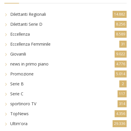
Dilettanti Regionali
14.882
Dilettanti Serie D
8.256
Eccellenza
8.589
Eccellenza Femminile
31
Giovanili
9.022
news in primo piano
4.776
Promozione
5.014
Serie B
2
Serie C
117
sportinoro TV
314
TopNews
4.356
Ultim'ora
29.336