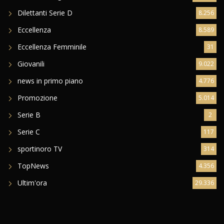
Dilettanti Serie D
8.256
Eccellenza
8.589
Eccellenza Femminile
31
Giovanili
9.022
news in primo piano
4.776
Promozione
5.014
Serie B
2
Serie C
117
sportinoro TV
314
TopNews
4.356
Ultim'ora
29.336