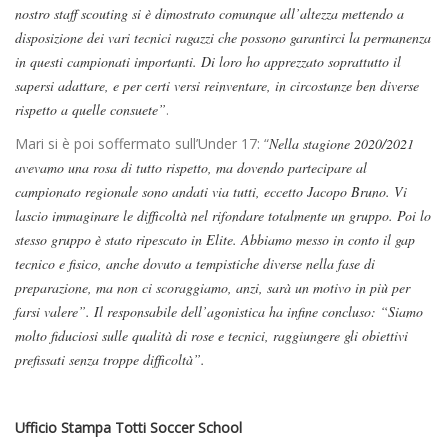
nostro staff scouting si è dimostrato comunque all’altezza mettendo a
disposizione dei vari tecnici ragazzi che possono garantirci la permanenza
in questi campionati importanti. Di loro ho apprezzato soprattutto il
sapersi adattare, e per certi versi reinventare, in circostanze ben diverse
rispetto a quelle consuete”
.
Mari si è poi soffermato sull’Under 17: “
Nella stagione 2020/2021
avevamo una rosa di tutto rispetto, ma dovendo partecipare al
campionato regionale sono andati via tutti, eccetto Jacopo Bruno. Vi
lascio immaginare le difficoltà nel rifondare totalmente un gruppo. Poi lo
stesso gruppo è stato ripescato in Elite. Abbiamo messo in conto il gap
tecnico e fisico, anche dovuto a tempistiche diverse nella fase di
preparazione, ma non ci scoraggiamo, anzi, sarà un motivo in più per
farsi valere”. Il responsabile dell’agonistica ha infine concluso: “Siamo
molto fiduciosi sulle qualità di rose e tecnici, raggiungere gli obiettivi
prefissati senza troppe difficoltà”.
Ufficio Stampa Totti Soccer School