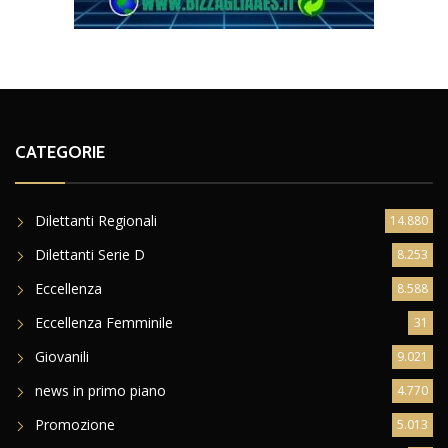
CATEGORIE
Dilettanti Regionali
14.880
Dilettanti Serie D
8.253
Eccellenza
8.588
Eccellenza Femminile
31
Giovanili
9.021
news in primo piano
4.770
Promozione
5.013