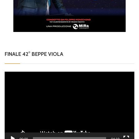
FINALE 42° BEPPE VIOLA
Video
Player
00:00
04:19