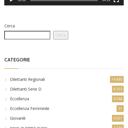
Cerca
Cerca
CATEGORIE
Dilettanti Regionali
14.880
Dilettanti Serie D
8.253
Eccellenza
8.588
Eccellenza Femminile
31
Giovanili
9.021
news in primo piano
4.770