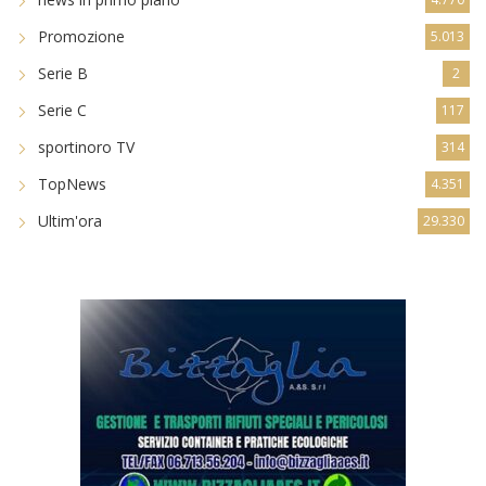
Promozione
5.013
Serie B
2
Serie C
117
sportinoro TV
314
TopNews
4.351
Ultim'ora
29.330