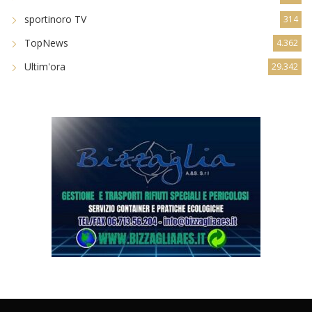
sportinoro TV
314
TopNews
4.362
Ultim'ora
29.342