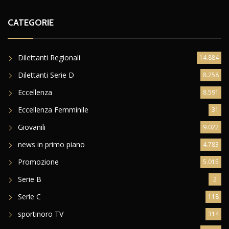
CATEGORIE
Dilettanti Regionali
14.884
Dilettanti Serie D
8.258
Eccellenza
8.591
Eccellenza Femminile
31
Giovanili
9.022
news in primo piano
4.783
Promozione
5.015
Serie B
2
Serie C
118
sportinoro TV
314