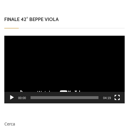
FINALE 42° BEPPE VIOLA
Video
Player
00:00
04:19
Cerca