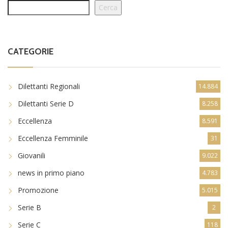
Cerca
CATEGORIE
Dilettanti Regionali
14.884
Dilettanti Serie D
8.258
Eccellenza
8.591
Eccellenza Femminile
31
Giovanili
9.022
news in primo piano
4.783
Promozione
5.015
Serie B
2
Serie C
118