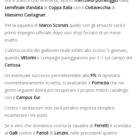
ore è stato il club viterbese, atteso
mercoledì pomeriggio
dalla
semifinale d’andata
di
Coppa Italia
con il
Civitavecchia
di
Massimo Castagnari
.
Per la squadra di
Marco Scorsini
quello con gli etruschi sarà il
primo impegno ufficiale dopo uno stop forzato di un mese
esatto.
L’ultima uscita dei gialloneri risale infatti allo scorso 5 gennaio,
quando
Vittorini
e compagni pareggiarono per 1-1 sul campo del
Certosa
.
Un eventuale successo permetterebbe alla
Pfc
di riportarsi
momentaneamente in vetta, scavalcando il
Pomezia
che nei
giorni seguenti dovrà poi recuperare il proprio match casalingo
con il
Campus Eur
.
Contro i verdazzurri non sarà peraltro impresa semplice
incamerare i tre punti.
Se è vero che domenica scorsa la squadra di
Ferretti
è scivolata
al
Galli
contro il
Parioli
di
Lenzini
, nelle precedenti quattro