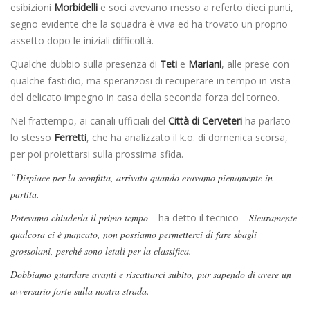
esibizioni
Morbidelli
e soci avevano messo a referto dieci punti,
segno evidente che la squadra è viva ed ha trovato un proprio
assetto dopo le iniziali difficoltà.
Qualche dubbio sulla presenza di
Teti
e
Mariani
, alle prese con
qualche fastidio, ma speranzosi di recuperare in tempo in vista
del delicato impegno in casa della seconda forza del torneo.
Nel frattempo, ai canali ufficiali del
Città di Cerveteri
ha parlato
lo stesso
Ferretti
, che ha analizzato il k.o. di domenica scorsa,
per poi proiettarsi sulla prossima sfida.
“Dispiace per la sconfitta, arrivata quando eravamo pienamente in
partita.
Potevamo chiuderla il primo tempo –
ha detto il tecnico
– Sicuramente
qualcosa ci è mancato, non possiamo permetterci di fare sbagli
grossolani, perché sono letali per la classifica.
Dobbiamo guardare avanti e riscattarci subito, pur sapendo di avere un
avversario forte sulla nostra strada.