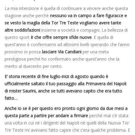
La mia intenzione è quella di continuare a vincere anche questa
stagione anche perchè
nessuno va in campo a fare figuracce e
se vesto la maglia della Tor Tre Teste vogliamo avere tante
altre soddisfazioni
insieme a società e compagni. La bellezza di
questo sport
è che offre sempre sfide nuove
. E quella di
quest’anno è confermarmi ad altissimi livelli sperando che l’anno
prossimo io possa
lasciare Via Candiani
per una meta
prestigiosa perchè ho confermato anche quest’anno che la
merito al duecento per cento.
E’ storia recente di fine luglio-inizi di agosto quando è
ufficialmente saltato il tuo passaggio alla Primavera del Napoli
di mister Saurini, anche se tutti avevano capito che era tutto
fatto…
Anche io se è per questo ero pronto ogni giorno da due mesi a
questa parte a partire per andare a firmare
perchè mai c’è stata
una volta in cui nè i dirigenti del Napoli nè quelli della Nuova Tor
Tre Teste mi avevano fatto capire che c’era qualche problema. E