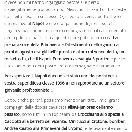
invece non mi hanno ingaggiato perchè si è perso
inspiegabilmente troppo tempo. Nessuno in casa Tor Tre Teste
ha capito cosa sia successo. Ogni volta ci veniva detto che io
interessavo al
Napoli
e che era questione di giorni, solo la
dirigenza partenopea era molto impegnato con il calciomercato
per la prima squadra ma a quanto pare poi non era così.
La
preparazione della Primavera e l’allestimento dell’organico ai
primi di agosto era già bell’e pronta e allora mi venne detto, un
mesetto fa, che il Napoli Primavera aveva già 3 portieri
e per me
quest’anno non c’era posto. Potete immaginare il rammarico.
Per aspettare il Napoli dunque sei stato uno dei pochi della
vostra super difesa classe 1996 a non approdare ad un settore
giovanile professionista…
Certo, anche perchè possiamo menzionarli tutti, i miei grandi
compagni della doppia cavalcata
allievi-juniores dell’anno
passato
, sono tutti in un top team: da
Crocchianti allo spezia a
Cacciotti alla berretti del Vicenza, Minicucci al Crotone, bomber
Andrea Castro alla Primavera del Livorno
, effettivamente manco