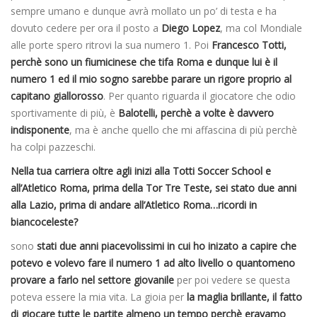
sempre umano e dunque avrà mollato un po’ di testa e ha
dovuto cedere per ora il posto a
Diego Lopez
, ma col Mondiale
alle porte spero ritrovi la sua numero 1. Poi
Francesco Totti,
perchè sono un fiumicinese che tifa Roma e dunque lui è il
numero 1 ed il mio sogno sarebbe parare un rigore proprio al
capitano giallorosso
. Per quanto riguarda il giocatore che odio
sportivamente di più, è
Balotelli, perchè a volte è davvero
indisponente
, ma è anche quello che mi affascina di più perchè
ha colpi pazzeschi.
Nella tua carriera oltre agli inizi alla Totti Soccer School e
all’Atletico Roma, prima della Tor Tre Teste, sei stato due anni
alla Lazio, prima di andare all’Atletico Roma…ricordi in
biancoceleste?
sono
stati due anni piacevolissimi in cui ho inizato a capire che
potevo e volevo fare il numero 1 ad alto livello o quantomeno
provare a farlo nel settore giovanile
per poi vedere se questa
poteva essere la mia vita. La gioia per
la maglia brillante, il fatto
di giocare tutte le partite almeno un tempo perchè eravamo