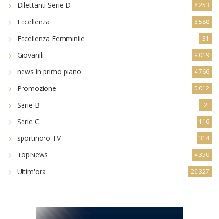
Dilettanti Serie D
8.253
Eccellenza
8.588
Eccellenza Femminile
31
Giovanili
9.019
news in primo piano
4.766
Promozione
5.012
Serie B
2
Serie C
116
sportinoro TV
314
TopNews
4.350
Ultim'ora
29.327