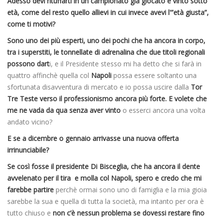
Adesso devi rituffarti in un campionato già giocato e vinto sotto
età, come del resto quello allievi in cui invece avevi l'”età giusta”,
come ti motivi?
Sono uno dei più esperti, uno dei pochi che ha ancora in corpo,
tra i superstiti, le tonnellate di adrenalina che due titoli regionali
possono dart
i, e il Presidente stesso mi ha detto che si farà in
quattro affinchè quella col
Napoli
possa essere soltanto una
sfortunata disavventura di mercato e io possa uscire dalla
Tor
Tre Teste verso il professionismo ancora più forte. E volete che
me ne vada da qua senza aver vinto
o esserci ancora una volta
andato vicino?
E se a dicembre o gennaio arrivasse una nuova offerta
irrinunciabile?
Se così fosse il presidente Di Bisceglia, che ha ancora il dente
avvelenato per il tira e molla col Napoli, spero e credo che mi
farebbe partire
perchè ormai sono uno di famiglia e la mia gioia
sarebbe la sua e quella di tutta la società, ma intanto per ora è
tutto chiuso e
non c’è nessun problema se dovessi restare fino