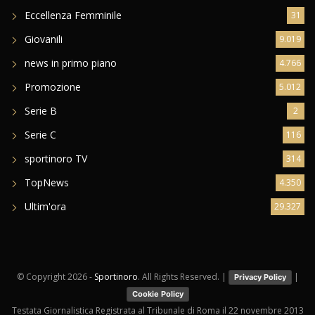
Eccellenza Femminile
31
Giovanili
9.019
news in primo piano
4.766
Promozione
5.012
Serie B
2
Serie C
116
sportinoro TV
314
TopNews
4.350
Ultim'ora
29.327
© Copyright
2026 -
Sportinoro
. All Rights Reserved. |
|
Privacy Policy
Cookie Policy
Testata Giornalistica Registrata al Tribunale di Roma il 22 novembre 2013