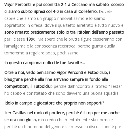
Vigor Perconti e poi sconfitta 2-1 a Ceccano ma sabato scorso
ci siamo subito ripresi col 4-0 in casa al Colleferro.
Dovete
capire che siamo un gruppo rinnovatissimo e lo siamo
soprattutto in difesa, dove il quartetto arretrato è tutto nuovo e
sono rimasto praticamente solo io tra i titolari dell’anno passato
per i classe
199
6. Ma spero che le brutte figure cesseranno con
l’amalgama e la conoscenza reciproca, perchè giunta quella
torneremo a regalare poco, pochissimo.
In questo campionato dicci le tue favorite…
Oltre a noi, vedo benissimo Vigor Perconti e Futbolclub, i
blaugrana perchè alla fine arrivano sempre in fondo alle
competizioni, il Futbolclu
b perchè dall’incontro al trofeo “Testa”
ho capito e constatato che sono davvero una buona squadra.
Idolo in campo e giocatore che proprio non sopporti?
Iker Casillas nel ruolo di portiere, perchè è il top per me anche
se ora non gioca,
ma credo che mentalmente sia normale
perchè un fenomeno del genere se messo in discussione è pur