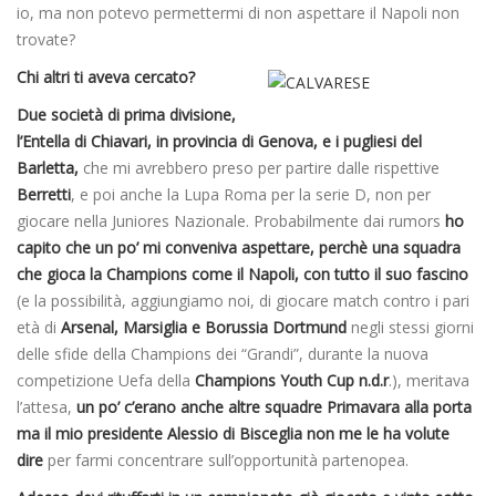
io, ma non potevo permettermi di non aspettare il Napoli non
trovate?
Chi altri ti aveva cercato?
Due società di prima divisione,
l’Entella di Chiavari, in provincia di Genova, e i pugliesi del
Barletta,
che mi avrebbero preso per partire dalle rispettive
Berretti
, e poi anche la Lupa Roma per la serie D, non per
giocare nella Juniores Nazionale. Probabilmente dai rumors
ho
capito che un po’ mi conveniva aspettare, perchè una squadra
che gioca la Champions come il Napoli, con tutto il suo fascino
(e la possibilità, aggiungiamo noi, di giocare match contro i pari
età di
Arsenal, Marsiglia e Borussia Dortmund
negli stessi giorni
delle sfide della Champions dei “Grandi”, durante la nuova
competizione Uefa della
Champions Youth Cup
n.d.r
.), meritava
l’attesa,
un po’ c’erano anche altre squadre Primavara alla porta
ma il mio presidente Alessio di Bisceglia non me le ha volute
dire
per farmi concentrare sull’opportunità partenopea.