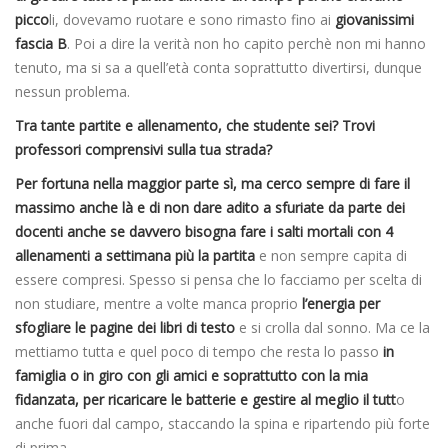
picco
li, dovevamo ruotare e sono rimasto fino ai
giovanissimi
fascia B
. Poi a dire la verità non ho capito perchè non mi hanno
tenuto, ma si sa a quell’età conta soprattutto divertirsi, dunque
nessun problema.
Tra tante partite e allenamento, che studente sei? Trovi
professori comprensivi sulla tua strada?
Per fortuna nella maggior parte sì, ma cerco sempre di fare il
massimo anche là e di non dare adito a sfuriate da parte dei
docenti anche se davvero bisogna fare i salti mortali con 4
allenamenti a settimana più la partita
e non sempre capita di
essere compresi. Spesso si pensa che lo facciamo per scelta di
non studiare, mentre a volte manca proprio
l’energia per
sfogliare le pagine dei libri di testo
e si crolla dal sonno. Ma ce la
mettiamo tutta e quel poco di tempo che resta lo passo
in
famiglia o in giro con gli amici e soprattutto con la mia
fidanzata, per ricaricare le batterie e gestire al meglio il tutt
o
anche fuori dal campo, staccando la spina e ripartendo più forte
di prima.