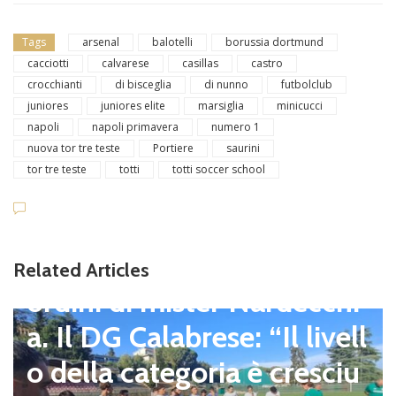
Tags
arsenal
balotelli
borussia dortmund
cacciotti
calvarese
casillas
castro
crocchianti
di bisceglia
di nunno
futbolclub
juniores
juniores elite
marsiglia
minicucci
napoli
napoli primavera
numero 1
nuova tor tre teste
Portiere
saurini
tor tre teste
totti
totti soccer school
news in primo piano
L’Atletico Capranica ha ini
ziato la preparazione agli
Related Articles
ordini di mister Nardecchi
a. Il DG Calabrese: “Il livell
o della categoria è cresciu