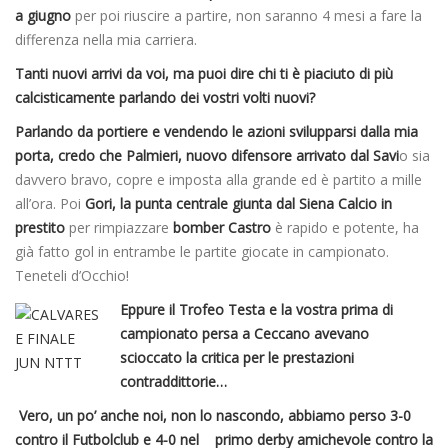
a giugno
per poi riuscire a partire, non saranno 4 mesi a fare la
differenza nella mia carriera.
Tanti nuovi arrivi da voi, ma puoi dire chi ti è piaciuto di più
calcisticamente parlando dei vostri volti nuovi?
Parlando da portiere e vendendo le azioni svilupparsi dalla mia
porta, credo che Palmieri, nuovo difensore arrivato dal Savi
o sia
davvero bravo, copre e imposta alla grande ed è partito a mille
all’ora. Poi
Gori, la punta centrale giunta dal Siena Calcio in
prestito
per rimpiazzare
bomber Castro
è rapido e potente, ha
già fatto gol in entrambe le partite giocate in campionato.
Teneteli d’Occhio!
Eppure il Trofeo Testa e la vostra prima di
campionato persa a Ceccano avevano
scioccato la critica per le prestazioni
contraddittorie…
Vero, un po’ anche noi, non lo nascondo, abbiamo perso 3-0
contro il Futbolclub e 4-0 nel primo derby amichevole contro la