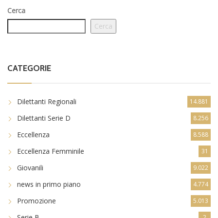
Cerca
Cerca
CATEGORIE
Dilettanti Regionali
14.881
Dilettanti Serie D
8.256
Eccellenza
8.588
Eccellenza Femminile
31
Giovanili
9.022
news in primo piano
4.774
Promozione
5.013
Serie B
2