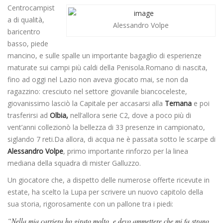
Centrocampist
a di qualità,
Alessandro Volpe
baricentro
basso, piede
mancino, e sulle spalle un importante bagaglio di esperienze
maturate sui campi più caldi della Penisola.Romano di nascita,
fino ad oggi nel Lazio non aveva giocato mai, se non da
ragazzino: cresciuto nel settore giovanile biancoceleste,
giovanissimo lasciò la Capitale per accasarsi alla
Ternana
e poi
trasferirsi ad
Olbia,
nell’allora serie C2, dove a poco più di
vent’anni collezionò la bellezza di 33 presenze in campionato,
siglando 7 reti.Da allora, di acqua ne è passata sotto le scarpe di
Alessandro Volpe
, primo importante rinforzo per la linea
mediana della squadra di mister Galluzzo.
Un giocatore che, a dispetto delle numerose offerte ricevute in
estate, ha scelto la Lupa per scrivere un nuovo capitolo della
sua storia, rigorosamente con un pallone tra i piedi:
“Nella mia carriera ho girato molto, e devo ammettere che mi fa strano,