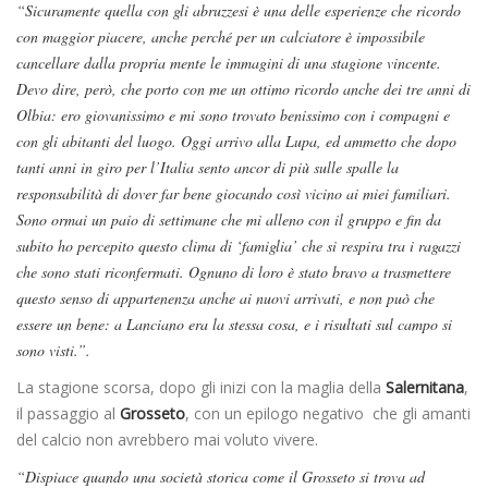
“Sicuramente quella con gli abruzzesi è una delle esperienze che ricordo
con maggior piacere, anche perché per un calciatore è impossibile
cancellare dalla propria mente le immagini di una stagione vincente.
Devo dire, però, che porto con me un ottimo ricordo anche dei tre anni di
Olbia: ero giovanissimo e mi sono trovato benissimo con i compagni e
con gli abitanti del luogo. Oggi arrivo alla Lupa, ed ammetto che dopo
tanti anni in giro per l’Italia sento ancor di più sulle spalle la
responsabilità di dover far bene giocando così vicino ai miei familiari.
Sono ormai un paio di settimane che mi alleno con il gruppo e fin da
subito ho percepito questo clima di ‘famiglia’ che si respira tra i ragazzi
che sono stati riconfermati. Ognuno di loro è stato bravo a trasmettere
questo senso di appartenenza anche ai nuovi arrivati, e non può che
essere un bene: a Lanciano era la stessa cosa, e i risultati sul campo si
sono visti.”.
La stagione scorsa, dopo gli inizi con la maglia della
Salernitana
,
il passaggio al
Grosseto
, con un epilogo negativo che gli amanti
del calcio non avrebbero mai voluto vivere.
“Dispiace quando una società storica come il Grosseto si trova ad