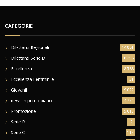
CATEGORIE
Dilettanti Regionali
14.881
Dilettanti Serie D
8.256
Eccellenza
8.588
Eccellenza Femminile
31
Giovanili
9.022
news in primo piano
4.774
Promozione
5.013
Serie B
2
Serie C
117