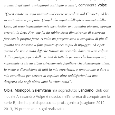
a quasi trent’anni, avvicinarmi così tanto a casa”,
commenta
Volpe
.
“Quest’estate mi sono ritrovato ad essere svincolato dal Grosseto, ed ho
ricevuto diverse proposte. Quando ho saputo dell’interessamento della
Lupa, mi sono immediatamente incuriosito: una squadra giovane, appena
arrivata in Lega Pro, che fin da subito stava dimostrando di volercela
fare con le proprie forze. A volte un progetto sano ti conquista di più di
quanto non riescano a fare quattro spicci in più di ingaggio, ed è per
questo che non è stato difficile trovare un accordo. Sono rimasto colpito
dall’organizzazione e dalla serietà di tutte le persone che lavorano qui,
nonostante ci sia un clima estremamente familiare che sicuramente aiuta.
Io metto a disposizione di tutti la mia esperienza, e sono pronto a dare il
mio contributo per cercare di regalare altre soddisfazioni ad una
dirigenza che negli ultimi anni ha vinto tanto”.
Olbia, Monopoli, Salernitana
ma soprattutto
Lanciano
, club con
il quale Alessandro Volpe è riuscito nell’impresa di conquistare la
serie B, che ha poi disputato da protagonista (stagione 2012-
2013, 39 presenze e 4 gol realizzati):