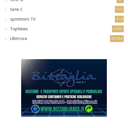
Serie C
117
sportinoro TV
314
TopNews
4.355
Ultim'ora
29.334